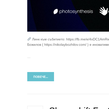
Линк към събитието: https://fb.me/e/4xDC1Am
Божилов ( https://nikolaybozhilov.com/ ) е иноват
…
ПОВЕЧЕ...