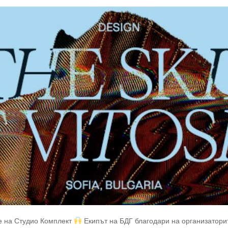
е на Студио Комплект
Екипът на БДГ благодари на организаторит