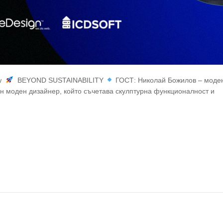
Rw
BEYOND SUSTAINABILITY
ГОСТ: Николай Божилов – моде
ивен моден дизайнер, който съчетава скулптурна функционалност и