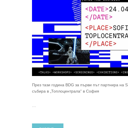
През тази година BDG за първи път партнира на S
събира в „Топлоцентрала“ в София
…