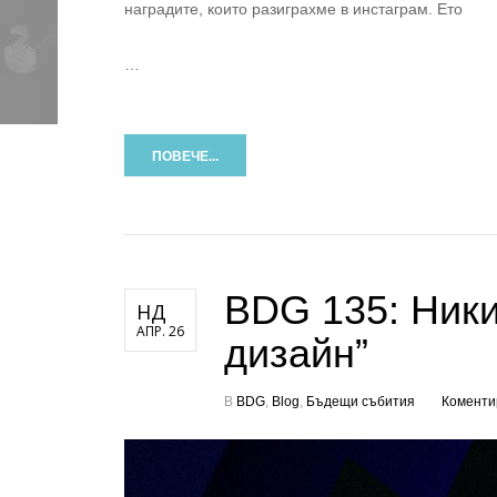
наградите, които разиграхме в инстаграм. Ето
…
ПОВЕЧЕ...
BDG 135: Ники
НД
АПР. 26
дизайн”
В
BDG
,
Blog
,
Бъдещи събития
Коменти