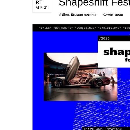
Shapeshift Fes
ВТ
АПР. 21
В
Blog
,
Дизайн новини
Коментирай