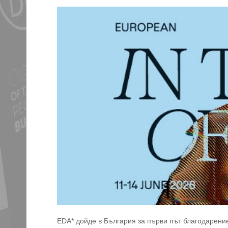
EDA* дойде в България за първи път благодарени