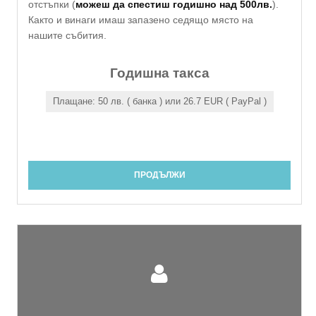
отстъпки (
можеш да спестиш годишно над 500лв.
).
Както и винаги имаш запазено седящо място на
нашите събития.
Годишна такса
Плащане: 50 лв. ( банка ) или 26.7 EUR ( PayPal )
ПРОДЪЛЖИ