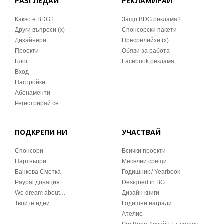
РАЗГЛЕДАЙ
РЕКЛАМИРАЙ
Какво е BDG?
Защо BDG реклама?
Други въпроси (x)
Спонсорски пакети
Дизайнери
Пресрелийзи (x)
Проекти
Обяви за работа
Блог
Facebook реклама
Вход
Настройки
Абонаменти
Регистрирай се
ПОДКРЕПИ НИ
УЧАСТВАЙ
Спонсори
Всички проекти
Партньори
Месечни срещи
Банкова Сметка
Годишник / Yearbook
Paypal донация
Designed in BG
We dream about…
Дизайн книги
Твоите идеи
Годишни награди
Ателие