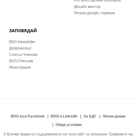
Pro Bono Дизайн България
Дизайн ментор
Речник дизайн термини
ЗАПОВЯДАЙ
BDG Newsletter
Доброволец!
Списък Членове
BDG Плюсове
Регистрация
BDG във Facebook
BDG в LinkedIn
За БДГ
Лични данни
Общи условия
© Всички права по съдържанието на този сайт са запазени. Графиките на