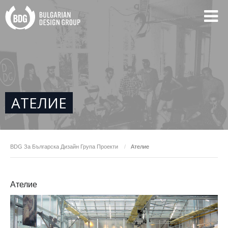
АТЕЛИЕ
BDG
За Българска Дизайн Група
Проекти
Ателие
Ателие