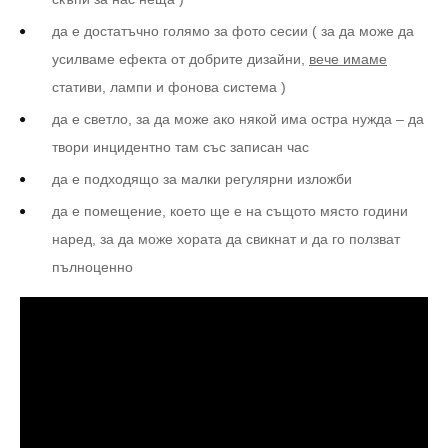
да е достатъчно голямо за фото сесии ( за да може да
усилваме ефекта от добрите дизайни,
вече имаме
стативи, лампи и фонова система )
да е светло, за да може ако някой има остра нужда – да
твори инцидентно там със записан час
да е подходящо за малки регулярни изложби
да е помещение, което ще е на същото място години
наред, за да може хората да свикнат и да го ползват
пълноценно