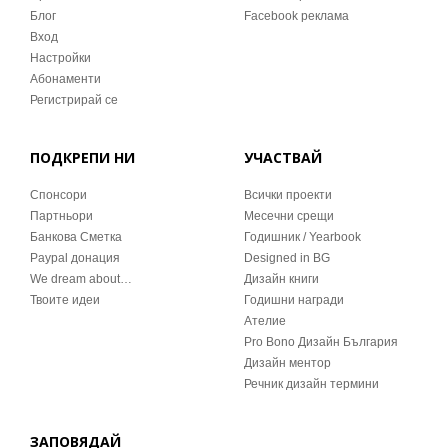
Блог
Facebook реклама
Вход
Настройки
Абонаменти
Регистрирай се
ПОДКРЕПИ НИ
УЧАСТВАЙ
Спонсори
Всички проекти
Партньори
Месечни срещи
Банкова Сметка
Годишник / Yearbook
Paypal донация
Designed in BG
We dream about…
Дизайн книги
Твоите идеи
Годишни награди
Ателие
Pro Bono Дизайн България
Дизайн ментор
Речник дизайн термини
ЗАПОВЯДАЙ