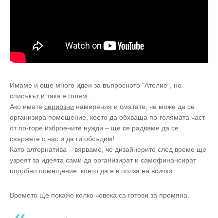
Имаме и още много идеи за въпросното “Ателие”, но
списъкът и така е голям.
Ако имате
сериозни
намерения и смятате, че може да се
организира помещение, което да обхваща по-голямата част
от по-горе изброените нужди – ще се радваме да се
свържете с нас и да ги обсъдим!
Като алтернатива – вярваме, че дизайнерите след време ще
узреят за идеята сами да организират и самофинансират
подобно помещение, което да е в полза на всички.
Времето ще покаже колко човека са готови за промяна.