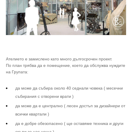
Ателието е замислено като много дългосрочен проект.
По план трябва да е помещение, което да обслужва нуждите
на Групата:
да може да събира около 40 седнали човека ( месечни
събирания с отворени врати )
да може да е централно ( лесен достъп за дизайнери от
всички квартали )
да е добре обезопасено ( ще оставяме техника и други
скъпи за нас неща )