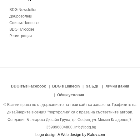
BDG Newsletter
Доброволец!
Списък Членове
BDG Плюсове
Регистрация
BDG във Facebook
BDG в LinkedIn
За БДГ
Лични данни
Общи условия
© Всички права по съдържанието на този сайт са запазени. Графиките на
дизайнерите в секция "портфолио" са с права на съответните автори.
Фондация Българска Дизайн Група, гр. София, ул. Момин Кладенец 7,
+359896804800, info@bdg.bg
Logo design & Web design by Ralev.com