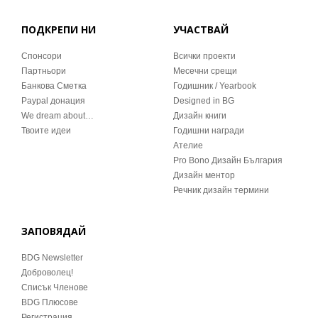
ПОДКРЕПИ НИ
УЧАСТВАЙ
Спонсори
Всички проекти
Партньори
Месечни срещи
Банкова Сметка
Годишник / Yearbook
Paypal донация
Designed in BG
We dream about…
Дизайн книги
Твоите идеи
Годишни награди
Ателие
Pro Bono Дизайн България
Дизайн ментор
Речник дизайн термини
ЗАПОВЯДАЙ
BDG Newsletter
Доброволец!
Списък Членове
BDG Плюсове
Регистрация