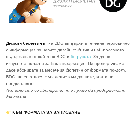
Дизайн бюлетинът
на BDG ви държи в течение периодично
с информация за новите дизайн събития и най-полезното
съдържание от сайта на BDG и
fb групата
.
За да не
изпуснете полезна за Вас информация, Ви препоръчваме
да
се
абонирате за месечния бюлетин от формата по-долу.
BDG ще
се
отнася с уважение към данните, които ни
предоставяте.
Ако вече сте
се
абонирали, не е нужно да предприемате
действие
.
КЪМ ФОРМАТА ЗА ЗАПИСВАНЕ