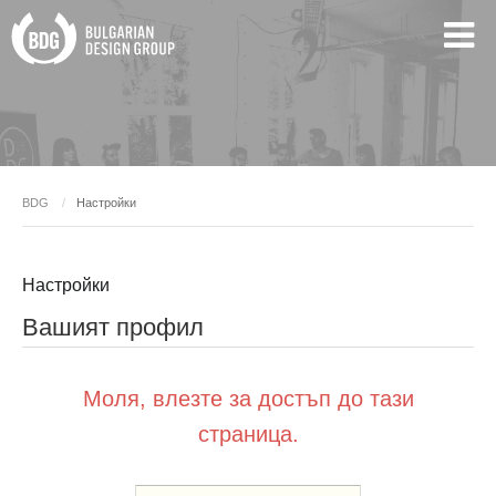
BDG
Настройки
Настройки
Вашият профил
Моля, влезте за достъп до тази
страница.