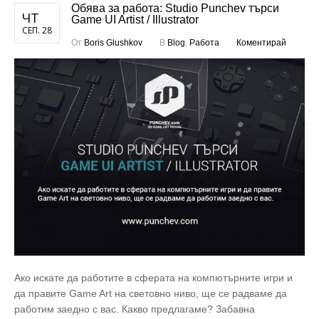
Обява за работа: Studio Punchev търси
ЧТ
Game UI Artist / Illustrator
СЕП. 28
От
Boris Glushkov
В
Blog
,
Работа
Коментирай
Ако искате да работите в сферата на компютърните игри и
да правите Game Art на световно ниво, ще се радваме да
работим заедно с вас. Какво предлагаме? Забавна