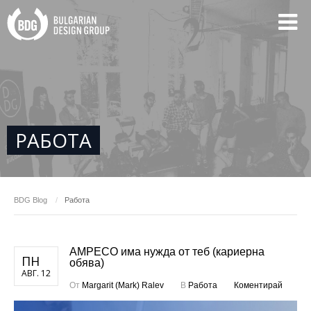
РАБОТА
BDG
Blog
Работа
AMPECO има нужда от теб (кариерна
ПН
обява)
АВГ. 12
От
Margarit (Mark) Ralev
В
Работа
Коментирай