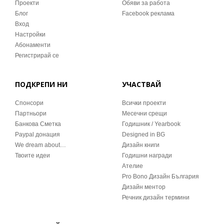
Проекти
Обяви за работа
Блог
Facebook реклама
Вход
Настройки
Абонаменти
Регистрирай се
ПОДКРЕПИ НИ
УЧАСТВАЙ
Спонсори
Всички проекти
Партньори
Месечни срещи
Банкова Сметка
Годишник / Yearbook
Paypal донация
Designed in BG
We dream about…
Дизайн книги
Твоите идеи
Годишни награди
Ателие
Pro Bono Дизайн България
Дизайн ментор
Речник дизайн термини