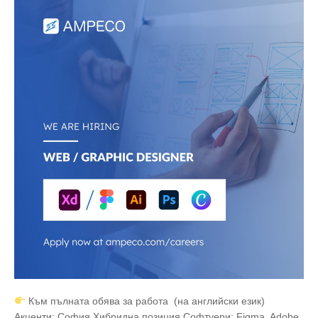
Към пълната обява за работа (на английски език)
Акценти: София Хибридна позиция Софтуери: Figma, Adobe