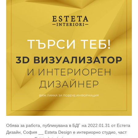
Обява за работа, публикувана в БДГ на 2022.01.31 от Естета
Дизайн, София __ Esteta Design е интериорно студио, част