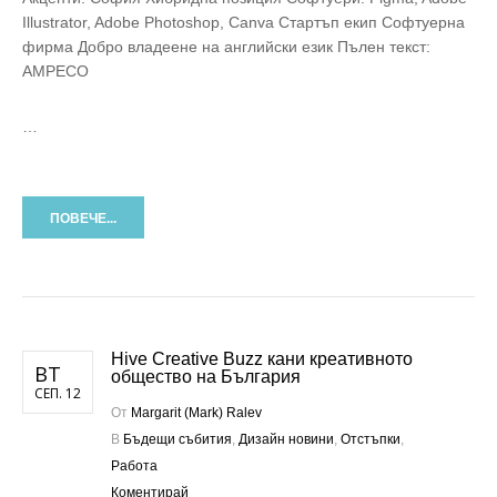
Illustrator, Adobe Photoshop, Canva Стартъп екип Софтуерна
фирма Добро владеене на английски език Пълен текст:
AMPECO
…
ПОВЕЧЕ...
Hive Creative Buzz кани креативното
ВТ
общество на България
СЕП. 12
От
Margarit (Mark) Ralev
В
Бъдещи събития
,
Дизайн новини
,
Отстъпки
,
Работа
Коментирай