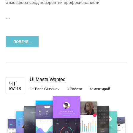
атмосфера сред невероятни професионалисти
…
ПОВЕЧЕ...
UI Masta Wanted
ЧТ
ЮЛИ 9
От
Boris Glushkov
В
Работа
Коментирай