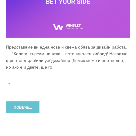
Представяме ви една нова и свежа обява за дизайн работа.
__ “Колеги, търсим нинджа – потенциален хибрид! Накратко:
фронтендър и/или уебдизайнер. Демек може и поотделно,
но ако е и двете, ще го
…
ПОВЕЧЕ...