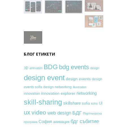
БЛОГ ЕТИКЕТИ
BDG
bdg events
3D
animation
design
design event
design events
design
events sofia
design networking
illustration
networking
innovation explorer
innovation
skill-sharing
skillshare
sofia
UI
soho
ux
video
БДГ
web design
Партньорска
бдг събитие
София
анимация
програма