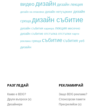
дизайн
видео
дизайн лекция
дизайн
дизайн нетуъркинг
дизайн на опаковки
дизайн събитие
среща
лекция
месечно
дизайн събития
кариера
дизайн събитие
отстъпка
отстъпки
парти
събитие
събития
уеб
среща
реклама
дизайн
РАЗГЛЕДАЙ
РЕКЛАМИРАЙ
Какво е BDG?
Защо BDG реклама?
Други въпроси (x)
Спонсорски пакети
Дизайнери
Пресрелийзи (x)