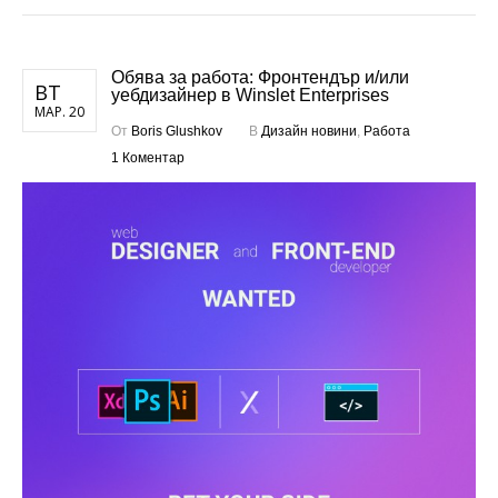
Обява за работа: Фронтендър и/или
ВТ
уебдизайнер в Winslet Enterprises
МАР. 20
От
Boris Glushkov
В
Дизайн новини
,
Работа
1 Коментар