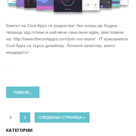
Екипът на Cool Apps се разраства! Ако искаш да бъдеш
твореца зад готини и най-вече смислени идеи, виж повече
на: http://www.thecoolapps.com/join-our-team/ IT компанията
Cool Apps си търси дизайнер. Личните качества, които
кандидатът
…
ПОВЕЧЕ...
1
2
СЛЕДВАЩА СТРАНИЦА »
КАТЕГОРИИ