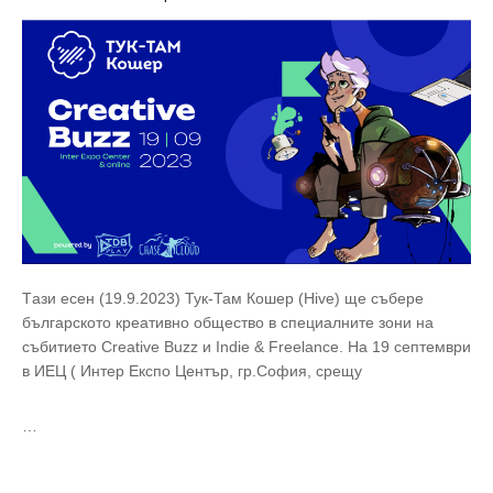
Tази есен (19.9.2023) Тук-Там Кошер (Hive) ще събере
българското креативно общество в специалните зони на
събитието Creative Buzz и Indie & Freelance. На 19 септември
в ИЕЦ ( Интер Експо Център, гр.София, срещу
…