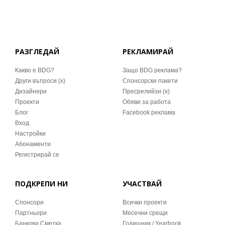
РАЗГЛЕДАЙ
РЕКЛАМИРАЙ
Какво е BDG?
Защо BDG реклама?
Други въпроси (x)
Спонсорски пакети
Дизайнери
Пресрелийзи (x)
Проекти
Обяви за работа
Блог
Facebook реклама
Вход
Настройки
Абонаменти
Регистрирай се
ПОДКРЕПИ НИ
УЧАСТВАЙ
Спонсори
Всички проекти
Партньори
Месечни срещи
Банкова Сметка
Годишник / Yearbook