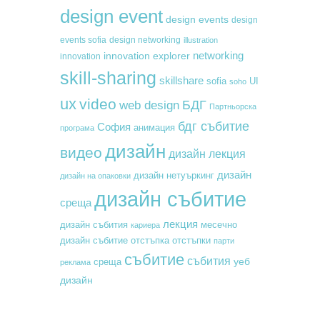
design event
design events
design
events sofia
design networking
illustration
networking
innovation explorer
innovation
skill-sharing
skillshare
sofia
UI
soho
ux
video
БДГ
web design
Партньорска
бдг събитие
София
анимация
програма
дизайн
видео
дизайн лекция
дизайн
дизайн нетуъркинг
дизайн на опаковки
дизайн събитие
среща
лекция
месечно
дизайн събития
кариера
дизайн събитие
отстъпка
отстъпки
парти
събитие
събития
уеб
среща
реклама
дизайн