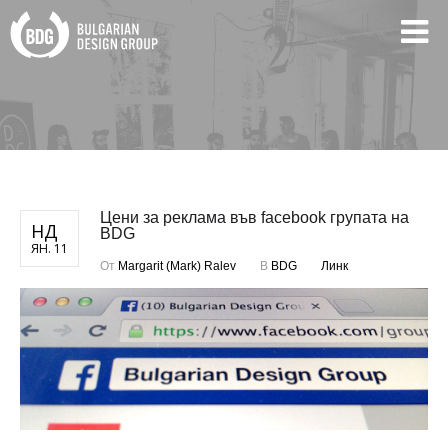
Цени за реклама във facebook групата на
НД
BDG
ЯН. 11
От
Margarit (Mark) Ralev
В
BDG
Линк