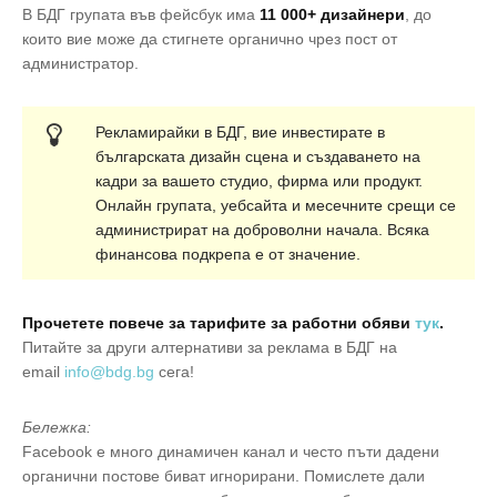
В БДГ групата във фейсбук има
11 000+ дизайнери
, до
които вие може да стигнете органично чрез пост от
администратор.
Рекламирайки в БДГ, вие инвестирате в
българската дизайн сцена и създаването на
кадри за вашето студио, фирма или продукт.
Онлайн групата, уебсайта и месечните срещи се
администрират на доброволни начала. Всяка
финансова подкрепа е от значение.
Прочетете повече за тарифите за работни обяви
тук
.
Питайте за други алтернативи за реклама в БДГ на
email
info@bdg.bg
сега!
Бележка:
Facebook e много динамичен канал и често пъти дадени
органични постове биват игнорирани. Помислете дали