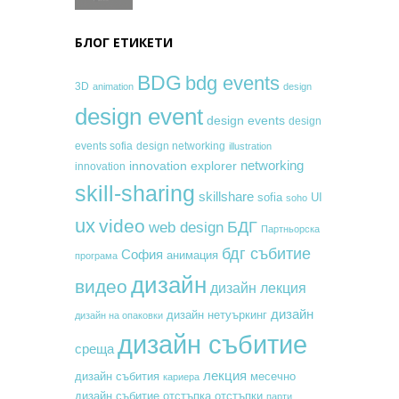
БЛОГ ЕТИКЕТИ
BDG
bdg events
3D
animation
design
design event
design events
design
events sofia
design networking
illustration
networking
innovation explorer
innovation
skill-sharing
skillshare
sofia
UI
soho
ux
video
БДГ
web design
Партньорска
бдг събитие
София
анимация
програма
дизайн
видео
дизайн лекция
дизайн
дизайн нетуъркинг
дизайн на опаковки
дизайн събитие
среща
лекция
месечно
дизайн събития
кариера
дизайн събитие
отстъпка
отстъпки
парти