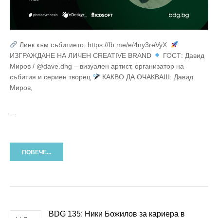
Линк към събитието: https://fb.me/e/4ny3reVyX
ИЗГРАЖДАНЕ НА ЛИЧЕН CREATIVE BRAND
ГОСТ: Давид
Миров / @dave.dng – визуален артист, организатор на
събития и сериен творец
КАКВО ДА ОЧАКВАШ: Давид
Миров,
…
ПОВЕЧЕ...
BDG 135: Ники Божилов за кариера в