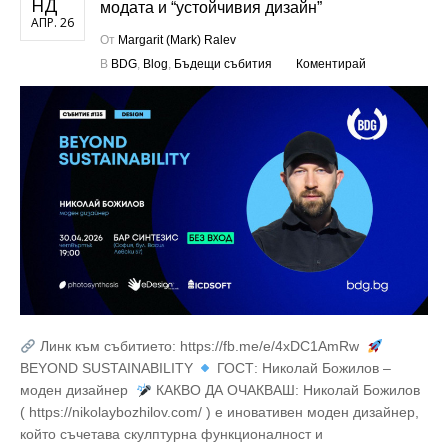
НД
модата и “устойчивия дизайн”
АПР. 26
От
Margarit (Mark) Ralev
В
BDG
,
Blog
,
Бъдещи събития
Коментирай
Линк към събитието: https://fb.me/e/4xDC1AmRw
BEYOND SUSTAINABILITY
ГОСТ: Николай Божилов –
моден дизайнер
КАКВО ДА ОЧАКВАШ: Николай Божилов
( https://nikolaybozhilov.com/ ) е иновативен моден дизайнер,
който съчетава скулптурна функционалност и