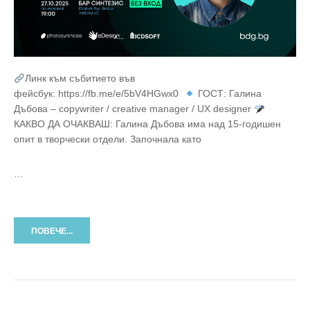
Линк към събитието във
фейсбук: https://fb.me/e/5bV4HGwx0
ГОСТ: Галина
Дъбова – copywriter / creative manager / UX designer
КАКВО ДА ОЧАКВАШ: Галина Дъбова има над 15-годишен
опит в творчески отдели. Започнала като
…
ПОВЕЧЕ...