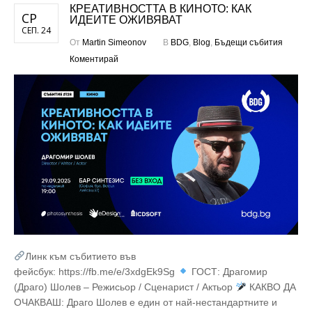
КРЕАТИВНОСТТА В КИНОТО: КАК
СР
ИДЕИТЕ ОЖИВЯВАТ
СЕП. 24
От
Martin Simeonov
В
BDG
,
Blog
,
Бъдещи събития
Коментирай
Линк към събитието във
фейсбук: https://fb.me/e/3xdgEk9Sg
ГОСТ: Драгомир
(Драго) Шолев – Режисьор / Сценарист / Актьор
КАКВО ДА
ОЧАКВАШ: Драго Шолев е един от най-нестандартните и