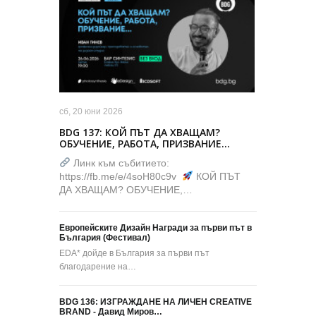
сб, 20 юни 2026
BDG 137: КОЙ ПЪТ ДА ХВАЩАМ?
ОБУЧЕНИЕ, РАБОТА, ПРИЗВАНИЕ…
Линк към събитието:
https://fb.me/e/4soH80c9v
КОЙ ПЪТ
ДА ХВАЩАМ? ОБУЧЕНИЕ,…
Европейските Дизайн Награди за първи път в
България (Фестивал)
EDA* дойде в България за първи път
благодарение на…
BDG 136: ИЗГРАЖДАНЕ НА ЛИЧЕН CREATIVE
BRAND - Давид Миров…