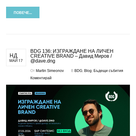
ПОВЕЧЕ...
BDG 136: ИЗГРАЖДАНЕ НА ЛИЧЕН
НД
CREATIVE BRAND – Давид Миров /
МАЙ 17
@dave.dng
От
Martin Simeonov
В
BDG
,
Blog
,
Бъдещи събития
Коментирай