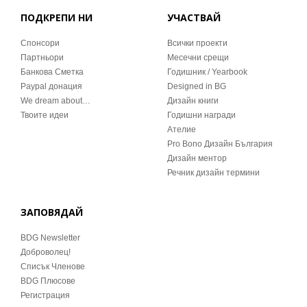
ПОДКРЕПИ НИ
УЧАСТВАЙ
Спонсори
Всички проекти
Партньори
Месечни срещи
Банкова Сметка
Годишник / Yearbook
Paypal донация
Designed in BG
We dream about…
Дизайн книги
Твоите идеи
Годишни награди
Ателие
Pro Bono Дизайн България
Дизайн ментор
Речник дизайн термини
ЗАПОВЯДАЙ
BDG Newsletter
Доброволец!
Списък Членове
BDG Плюсове
Регистрация