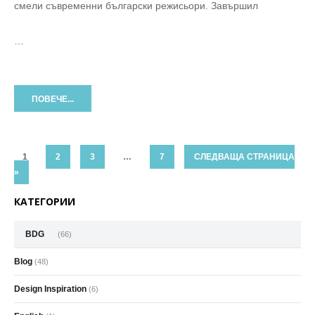
смели съвременни български режисьори. Завършил
…
ПОВЕЧЕ...
1
2
3
…
7
СЛЕДВАЩА СТРАНИЦА
»
КАТЕГОРИИ
BDG
(66)
Blog
(48)
Design Inspiration
(6)