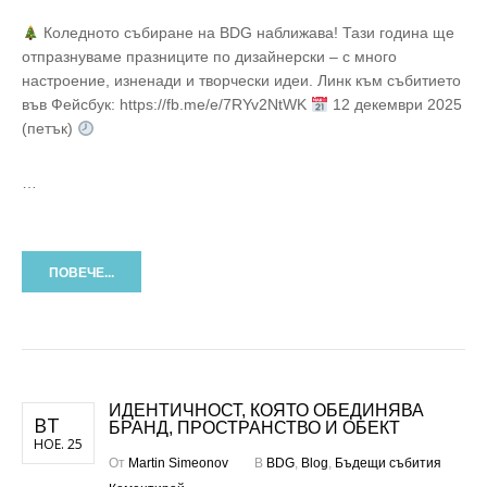
Коледното събиране на BDG наближава! Тази година ще
отпразнуваме празниците по дизайнерски – с много
настроение, изненади и творчески идеи. Линк към събитието
във Фейсбук: https://fb.me/e/7RYv2NtWK
12 декември 2025
(петък)
…
ПОВЕЧЕ...
ИДЕНТИЧНОСТ, КОЯТО ОБЕДИНЯВА
ВТ
БРАНД, ПРОСТРАНСТВО И ОБЕКТ
НОЕ. 25
От
Martin Simeonov
В
BDG
,
Blog
,
Бъдещи събития