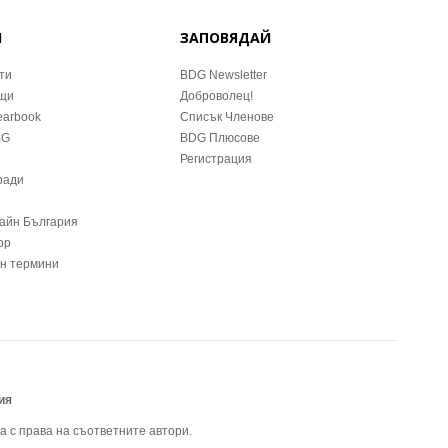
Й
ЗАПОВЯДАЙ
ти
BDG Newsletter
ещи
Доброволец!
earbook
Списък Членове
BG
BDG Плюсове
Регистрация
ради
зайн България
ор
йн термини
ия
а с права на съответните автори.