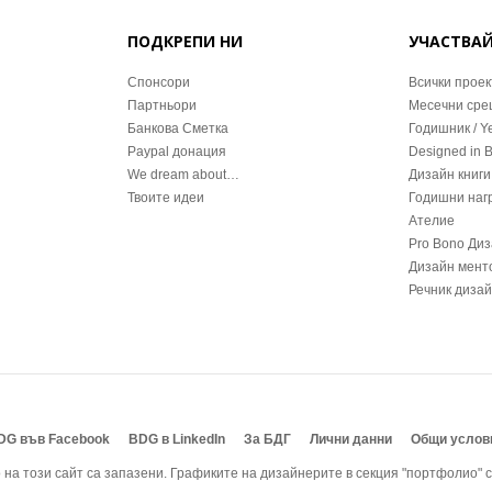
ПОДКРЕПИ НИ
УЧАСТВА
Спонсори
Всички проек
Партньори
Месечни ср
Банкова Сметка
Годишник / Y
Paypal донация
Designed in 
We dream about…
Дизайн книги
Твоите идеи
Годишни наг
Ателие
Pro Bono Ди
Дизайн мент
Речник диза
DG във Facebook
BDG в LinkedIn
За БДГ
Лични данни
Общи услов
на този сайт са запазени. Графиките на дизайнерите в секция "портфолио" с