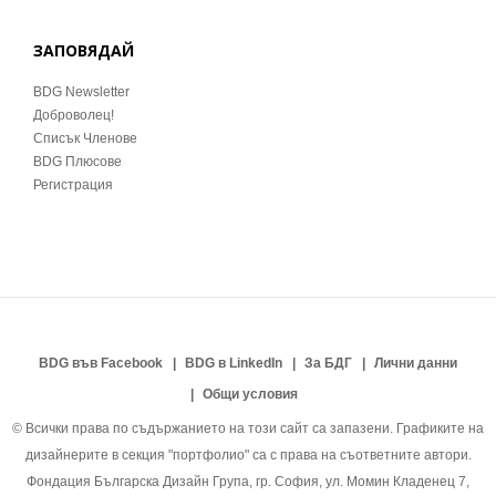
ЗАПОВЯДАЙ
BDG Newsletter
Доброволец!
Списък Членове
BDG Плюсове
Регистрация
BDG във Facebook
BDG в LinkedIn
За БДГ
Лични данни
Общи условия
© Всички права по съдържанието на този сайт са запазени. Графиките на
дизайнерите в секция "портфолио" са с права на съответните автори.
Фондация Българска Дизайн Група, гр. София, ул. Момин Кладенец 7,