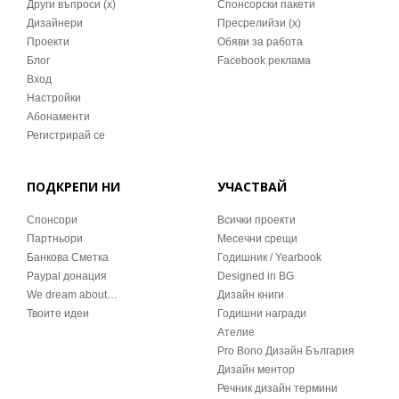
Други въпроси (x)
Спонсорски пакети
Дизайнери
Пресрелийзи (x)
Проекти
Обяви за работа
Блог
Facebook реклама
Вход
Настройки
Абонаменти
Регистрирай се
ПОДКРЕПИ НИ
УЧАСТВАЙ
Спонсори
Всички проекти
Партньори
Месечни срещи
Банкова Сметка
Годишник / Yearbook
Paypal донация
Designed in BG
We dream about…
Дизайн книги
Твоите идеи
Годишни награди
Ателие
Pro Bono Дизайн България
Дизайн ментор
Речник дизайн термини