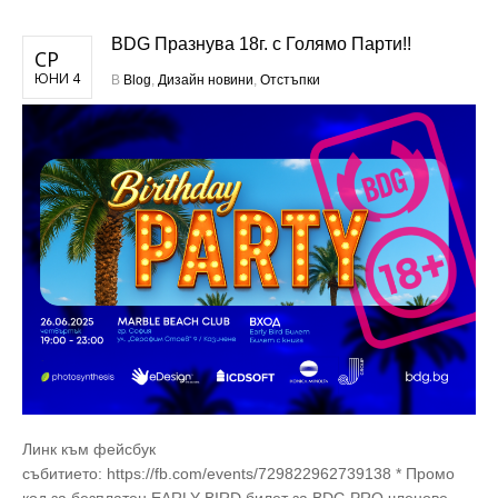
BDG Празнува 18г. с Голямо Парти!!
СР
ЮНИ 4
В
Blog
,
Дизайн новини
,
Отстъпки
Линк към фейсбук
събитието: https://fb.com/events/729822962739138 * Промо