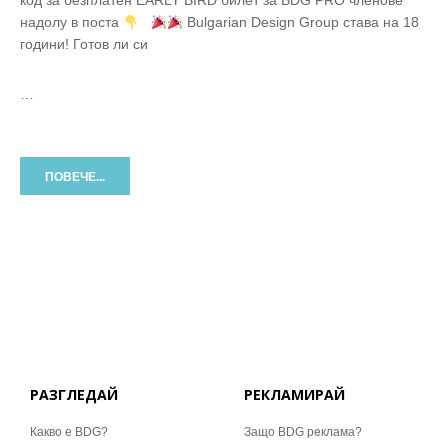
код за безплатен EARLY BIRD билет за BDG PRO членове
надолу в поста
Bulgarian Design Group става на 18
години! Готов ли си
…
ПОВЕЧЕ...
РАЗГЛЕДАЙ
РЕКЛАМИРАЙ
Какво е BDG?
Защо BDG реклама?