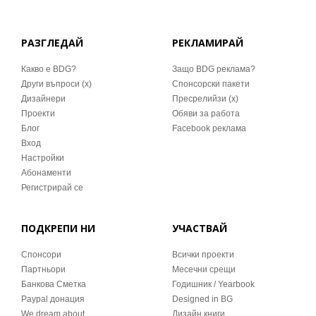
РАЗГЛЕДАЙ
РЕКЛАМИРАЙ
Какво е BDG?
Защо BDG реклама?
Други въпроси (x)
Спонсорски пакети
Дизайнери
Пресрелийзи (x)
Проекти
Обяви за работа
Блог
Facebook реклама
Вход
Настройки
Абонаменти
Регистрирай се
ПОДКРЕПИ НИ
УЧАСТВАЙ
Спонсори
Всички проекти
Партньори
Месечни срещи
Банкова Сметка
Годишник / Yearbook
Paypal донация
Designed in BG
We dream about…
Дизайн книги