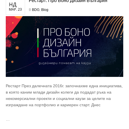
Рестарт: Про Боно Дизайн България
НД
МАР. 23
В
BDG
,
Blog
Рестарт През далечната 2016г. започнахме една инициатива,
в която каним млади дизайн колеги да подадат ръка на
некомерсиални проекти и социални каузи за целите на
изграждане на портфолио и кариерен старт. Днес
…