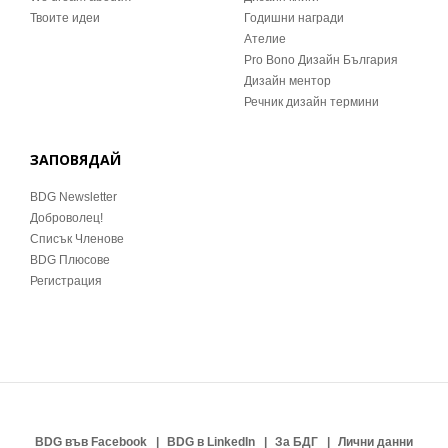
Твоите идеи
Годишни награди
Ателие
Pro Bono Дизайн България
Дизайн ментор
Речник дизайн термини
ЗАПОВЯДАЙ
BDG Newsletter
Доброволец!
Списък Членове
BDG Плюсове
Регистрация
BDG във Facebook
BDG в LinkedIn
За БДГ
Лични данни