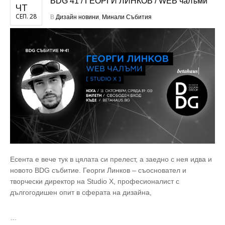
BDG 41 / ГЕОРГИ ЛИНКОВ / WЕB чалъми
ЧТ
СЕП. 28
В
Дизайн новини
,
Минали Събития
Есента е вече тук в цялата си прелест, а заедно с нея идва и
новото BDG събитие. Георги Линков – съосновател и
творчески директор на Studio X, професионалист с
дългогодишен опит в сферата на дизайна,
…