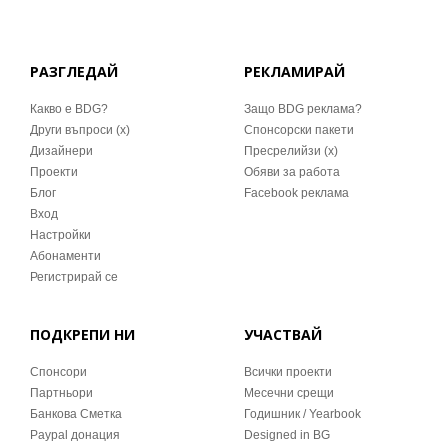
РАЗГЛЕДАЙ
РЕКЛАМИРАЙ
Какво е BDG?
Защо BDG реклама?
Други въпроси (x)
Спонсорски пакети
Дизайнери
Пресрелийзи (x)
Проекти
Обяви за работа
Блог
Facebook реклама
Вход
Настройки
Абонаменти
Регистрирай се
ПОДКРЕПИ НИ
УЧАСТВАЙ
Спонсори
Всички проекти
Партньори
Месечни срещи
Банкова Сметка
Годишник / Yearbook
Paypal донация
Designed in BG