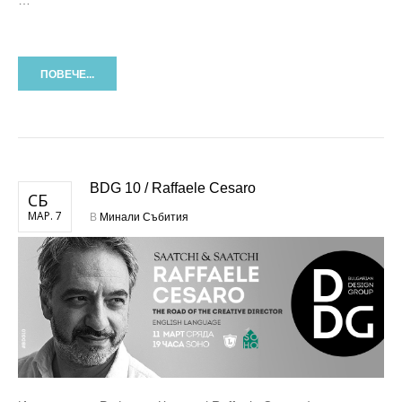
…
ПОВЕЧЕ...
BDG 10 / Raffaele Cesaro
СБ
МАР. 7
В
Минали Събития