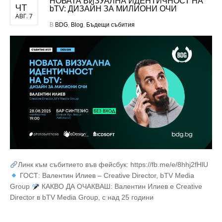
НОВАТА ВИЗУАЛНА ИДЕНТИЧНОСТ НА
ЧТ
bTV: ДИЗАЙН ЗА МИЛИОНИ ОЧИ
АВГ. 7
В
BDG
,
Blog
,
Бъдещи събития
Линк към събитието във фейсбук: https://fb.me/e/8hhj2fHlU
ГОСТ: Валентин Илиев – Creative Director, bTV Media
Group
КАКВО ДА ОЧАКВАШ: Валентин Илиев е Creative
Director в bTV Media Group, с над 25 години