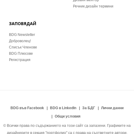
Дизайн ментор
Речник дизайн термини
ЗАПОВЯДАЙ
BDG Newsletter
Доброволец!
Списък Членове
BDG Плюсове
Регистрация
BDG във Facebook
BDG в LinkedIn
За БДГ
Лични данни
Общи условия
© Всички права по съдържанието на този сайт са запазени. Графиките на
дизайнерите в секция "портфолио" са с права на съответните автори.