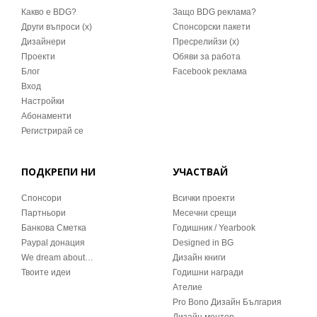
Какво е BDG?
Защо BDG реклама?
Други въпроси (x)
Спонсорски пакети
Дизайнери
Пресрелийзи (x)
Проекти
Обяви за работа
Блог
Facebook реклама
Вход
Настройки
Абонаменти
Регистрирай се
ПОДКРЕПИ НИ
УЧАСТВАЙ
Спонсори
Всички проекти
Партньори
Месечни срещи
Банкова Сметка
Годишник / Yearbook
Paypal донация
Designed in BG
We dream about…
Дизайн книги
Твоите идеи
Годишни награди
Ателие
Pro Bono Дизайн България