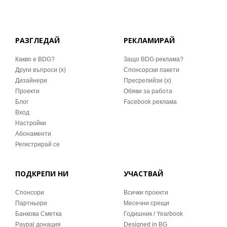
РАЗГЛЕДАЙ
РЕКЛАМИРАЙ
Какво е BDG?
Защо BDG реклама?
Други въпроси (x)
Спонсорски пакети
Дизайнери
Пресрелийзи (x)
Проекти
Обяви за работа
Блог
Facebook реклама
Вход
Настройки
Абонаменти
Регистрирай се
ПОДКРЕПИ НИ
УЧАСТВАЙ
Спонсори
Всички проекти
Партньори
Месечни срещи
Банкова Сметка
Годишник / Yearbook
Paypal донация
Designed in BG