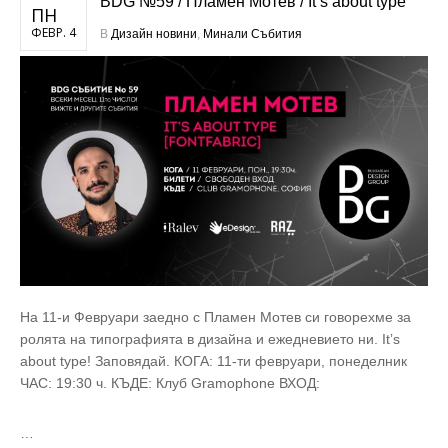
BDG №59 / Пламен Мотев / It’s about type
ПН
ФЕВР. 4
В
Дизайн новини
,
Минали Събития
На 11-и Февруари заедно с Пламен Мотев си говорехме за
ролята на типографията в дизайна и ежедневието ни. Itʼs
about type! Заповядай. КОГА: 11-ти февруари, понеделник
ЧАС: 19:30 ч. КЪДЕ: Клуб Gramophone ВХОД:
…