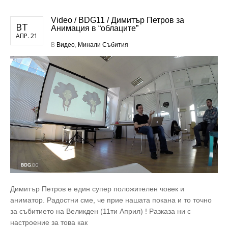
Video / BDG11 / Димитър Петров за
ВТ
Анимация в “облаците”
АПР. 21
В
Видео
,
Минали Събития
Димитър Петров е един супер положителен човек и
аниматор. Радостни сме, че прие нашата покана и то точно
за събитието на Великден (11ти Април) ! Разказа ни с
настроение за това как