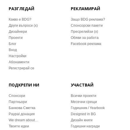
РАЗГЛЕДАЙ
РЕКЛАМИРАЙ
Какво е BDG?
Защо BDG реклама?
Други въпроси (x)
Спонсорски пакети
Дизайнери
Пресрелийзи (x)
Проекти
Обяви за работа
Блог
Facebook реклама
Вход
Настройки
Абонаменти
Регистрирай се
ПОДКРЕПИ НИ
УЧАСТВАЙ
Спонсори
Всички проекти
Партньори
Месечни срещи
Банкова Сметка
Годишник / Yearbook
Paypal донация
Designed in BG
We dream about…
Дизайн книги
Твоите идеи
Годишни награди