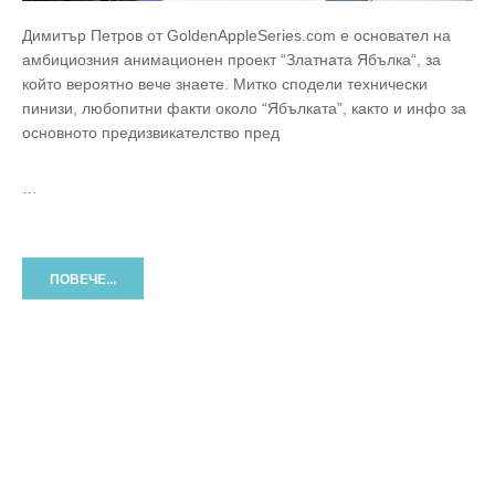
Димитър Петров от GoldenAppleSeries.com e основател на
амбициозния анимационен проект “Златната Ябълка“, за
който вероятно вече знаете. Митко сподели технически
пинизи, любопитни факти около “Ябълката”, както и инфо за
основното предизвикателство пред
…
ПОВЕЧЕ...