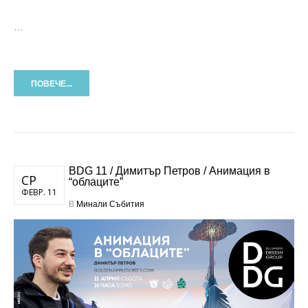
…
ПОВЕЧЕ...
BDG 11 / Димитър Петров / Анимация в
СР
“облаците”
ФЕВР. 11
В
Минали Събития