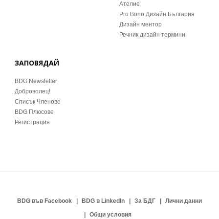
Ателие
Pro Bono Дизайн България
Дизайн ментор
Речник дизайн термини
ЗАПОВЯДАЙ
BDG Newsletter
Доброволец!
Списък Членове
BDG Плюсове
Регистрация
BDG във Facebook
BDG в LinkedIn
За БДГ
Лични данни
Общи условия