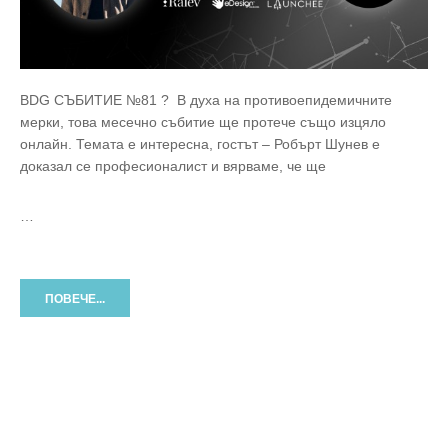
BDG СЪБИТИЕ №81 ? В духа на противоепидемичните
мерки, това месечно събитие ще протече също изцяло
онлайн. Темата е интересна, гостът – Робърт Шунев е
доказал се професионалист и вярваме, че ще
…
ПОВЕЧЕ...