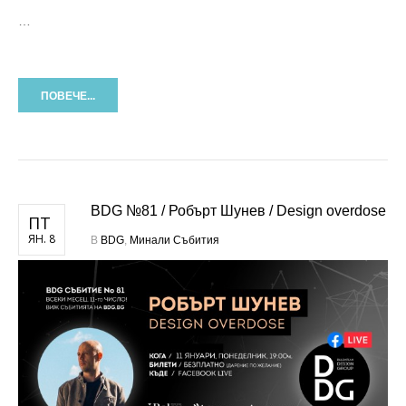
…
ПОВЕЧЕ...
BDG №81 / Робърт Шунев / Design overdose
ПТ
ЯН. 8
В
BDG
,
Минали Събития