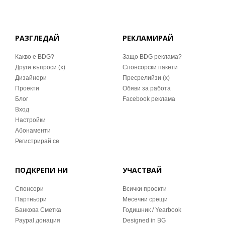
РАЗГЛЕДАЙ
РЕКЛАМИРАЙ
Какво е BDG?
Защо BDG реклама?
Други въпроси (x)
Спонсорски пакети
Дизайнери
Пресрелийзи (x)
Проекти
Обяви за работа
Блог
Facebook реклама
Вход
Настройки
Абонаменти
Регистрирай се
ПОДКРЕПИ НИ
УЧАСТВАЙ
Спонсори
Всички проекти
Партньори
Месечни срещи
Банкова Сметка
Годишник / Yearbook
Paypal донация
Designed in BG