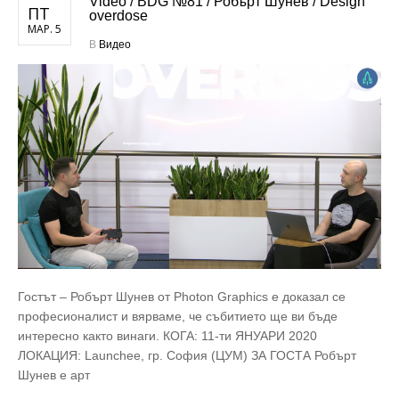
Video / BDG №81 / Робърт Шунев / Design
ПТ
overdose
МАР. 5
В
Видео
Гостът – Робърт Шунев от Photon Graphics е доказал се
професионалист и вярваме, че събитието ще ви бъде
интересно както винаги. КОГА: 11-ти ЯНУАРИ 2020
ЛОКАЦИЯ: Launchee, гр. София (ЦУМ) ЗА ГОСТА Робърт
Шунев e арт