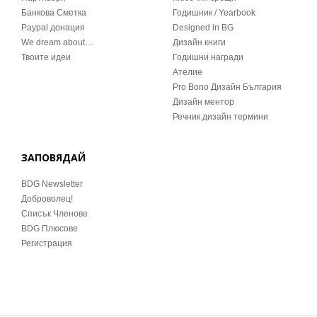
Банкова Сметка
Годишник / Yearbook
Paypal донация
Designed in BG
We dream about…
Дизайн книги
Твоите идеи
Годишни награди
Ателие
Pro Bono Дизайн България
Дизайн ментор
Речник дизайн термини
ЗАПОВЯДАЙ
BDG Newsletter
Доброволец!
Списък Членове
BDG Плюсове
Регистрация