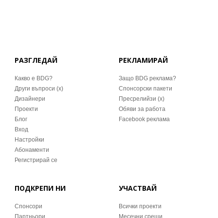
РАЗГЛЕДАЙ
РЕКЛАМИРАЙ
Какво е BDG?
Защо BDG реклама?
Други въпроси (x)
Спонсорски пакети
Дизайнери
Пресрелийзи (x)
Проекти
Обяви за работа
Блог
Facebook реклама
Вход
Настройки
Абонаменти
Регистрирай се
ПОДКРЕПИ НИ
УЧАСТВАЙ
Спонсори
Всички проекти
Партньори
Месечни срещи