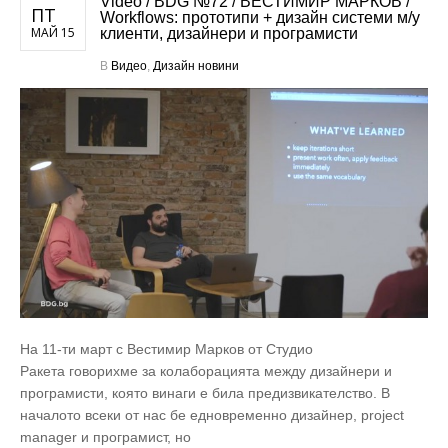
Video / BDG №72 / ВЕСТИМИР МАРКОВ /
ПТ
Workflows: прототипи + дизайн системи м/у
МАЙ 15
клиенти, дизайнери и програмисти
В
Видео
,
Дизайн новини
На 11-ти март с Вестимир Марков от Студио
Ракета говорихме за колаборацията между дизайнери и
програмисти, която винаги е била предизвикателство. В
началото всеки от нас бе едновременно дизайнер, project
manager и програмист, но