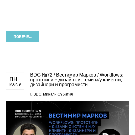
…
ПОВЕЧЕ...
BDG №72 / Вестимир Марков / Workflows:
ПН
прототипи + дизайн системи м/у клиенти,
МАР. 9
дизайнери и програмисти
В
BDG
,
Минали Събития