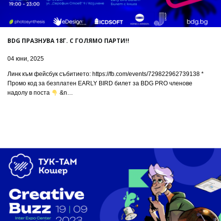
BDG ПРАЗНУВА 18Г. С ГОЛЯМО ПАРТИ!!
04 юни, 2025
Линк към фейсбук събитието: https://fb.com/events/729822962739138 *
Промо код за безплатен EARLY BIRD билет за BDG PRO членове
надолу в поста
&n…