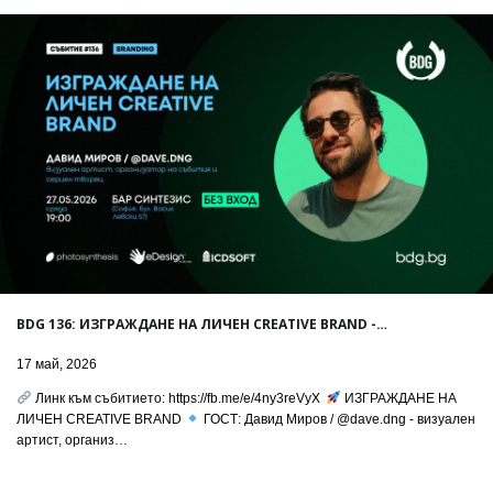
BDG 136: ИЗГРАЖДАНЕ НА ЛИЧЕН CREATIVE BRAND -…
17 май, 2026
Линк към събитието: https://fb.me/e/4ny3reVyX
ИЗГРАЖДАНЕ НА
ЛИЧЕН CREATIVE BRAND
ГОСТ: Давид Миров / @dave.dng - визуален
артист, организ…