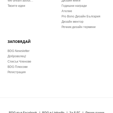
We dream about…
Дизайн книги
Твоите идеи
Годишни награди
Ателие
Pro Bono Дизайн България
Дизайн ментор
Речник дизайн термини
ЗАПОВЯДАЙ
BDG Newsletter
Доброволец!
Списък Членове
BDG Плюсове
Регистрация
BDG във Facebook
BDG в LinkedIn
За БДГ
Лични данни