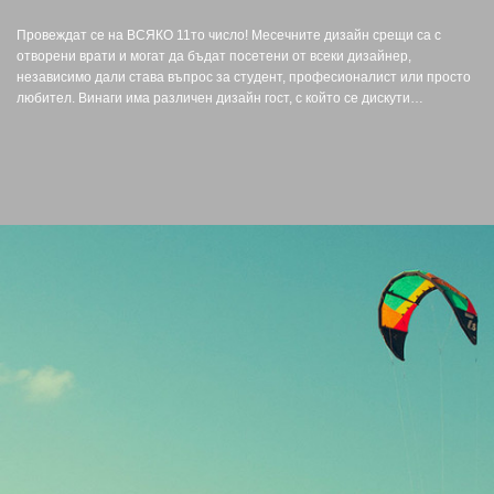
Провеждат се на ВСЯКО 11то число! Месечните дизайн срещи са с
отворени врати и могат да бъдат посетени от всеки дизайнер,
независимо дали става въпрос за студент, професионалист или просто
любител. Винаги има различен дизайн гост, с който се дискути…