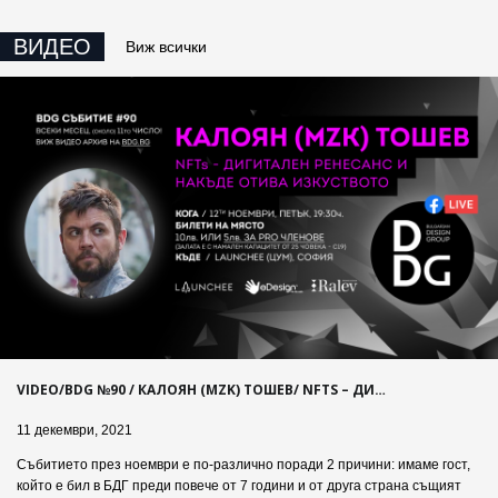
ВИДЕО
Виж всички
VIDEO/BDG №90 / КАЛОЯН (MZK) ТОШЕВ/ NFTS – ДИ…
11 декември, 2021
Събитието през ноември e по-различно поради 2 причини: имаме гост,
който е бил в БДГ преди повече от 7 години и от друга страна същият