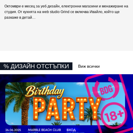
Октомври е месец за уеб дизайн, електронни магазини и менажиране на
студия. От кухнятa на web studio Grind се включва Ивайло, който ще
разкаже в детай…
% ДИЗАЙН ОТСТЪПКИ
Виж всички