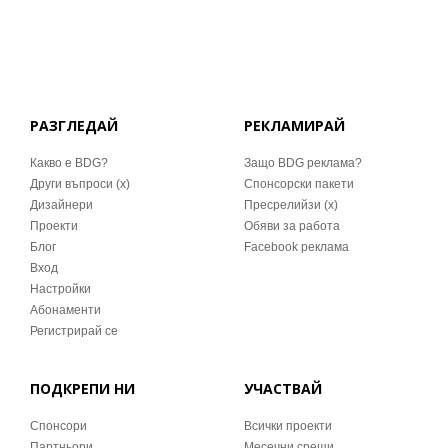
РАЗГЛЕДАЙ
РЕКЛАМИРАЙ
Какво е BDG?
Защо BDG реклама?
Други въпроси (x)
Спонсорски пакети
Дизайнери
Пресрелийзи (x)
Проекти
Обяви за работа
Блог
Facebook реклама
Вход
Настройки
Абонаменти
Регистрирай се
ПОДКРЕПИ НИ
УЧАСТВАЙ
Спонсори
Всички проекти
Партньори
Месечни срещи