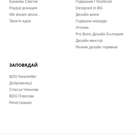
Банкова Сметка
Годишник / Yearbook
Paypal донация
Designed in BG
We dream about…
Дизайн книги
Твоите идеи
Годишни награди
Ателие
Pro Bono Дизайн България
Дизайн ментор
Речник дизайн термини
ЗАПОВЯДАЙ
BDG Newsletter
Доброволец!
Списък Членове
BDG Плюсове
Регистрация