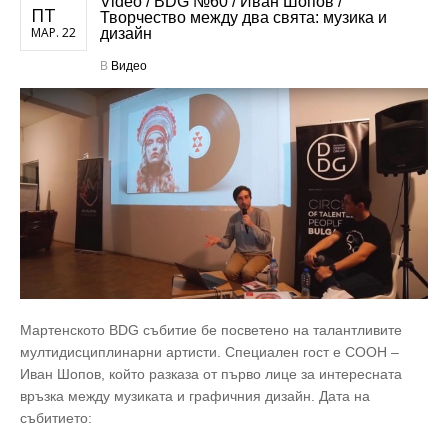
Video / BDG №60 / Иван Шопов /
ПТ
Творчество между два свята: музика и
МАР. 22
дизайн
В
Видео
Мартенското BDG събитие бе посветено на талантливите
мултидисциплинарни артисти. Специален гост е COOH –
Иван Шопов, който разказа от първо лице за интересната
връзка между музиката и графичния дизайн. Дата на
събитието: