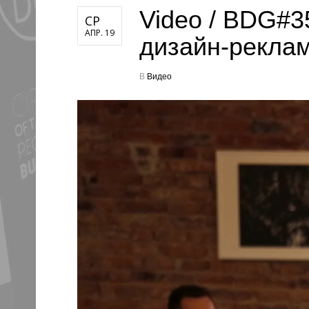
Video / BDG#3
СР
АПР. 19
дизайн-реклам
В
Видео