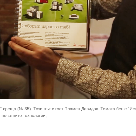
Г среща (№ 35). Този път с гост Пламен Давидов. Темата беше “И
 печатните технологии,