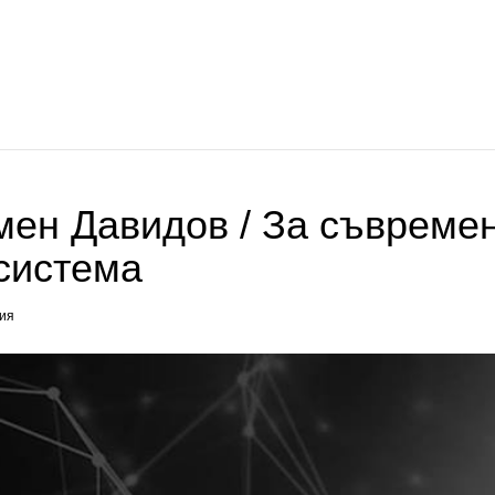
ен Давидов / За съвремен
система
ия