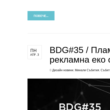
ПОВЕЧЕ...
BDG#35 / Плам
ПН
АПР. 3
рекламна еко 
В
Дизайн новини
,
Минали Събития
,
Събит