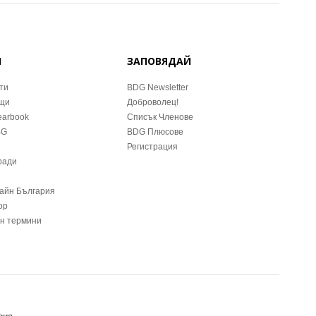
Й
ЗАПОВЯДАЙ
ти
BDG Newsletter
ещи
Доброволец!
earbook
Списък Членове
BG
BDG Плюсове
Регистрация
ради
зайн България
ор
йн термини