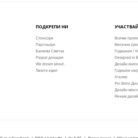
ПОДКРЕПИ НИ
УЧАСТВА
Спонсори
Всички проек
Партньори
Месечни ср
Банкова Сметка
Годишник / Y
Paypal донация
Designed in 
We dream about…
Дизайн книги
Твоите идеи
Годишни наг
Ателие
Pro Bono Ди
Дизайн мент
Речник диза