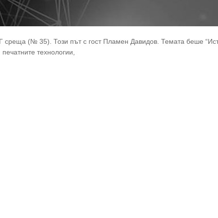
Г среща (№ 35). Този път с гост Пламен Давидов. Темата беше “И
 печатните технологии,