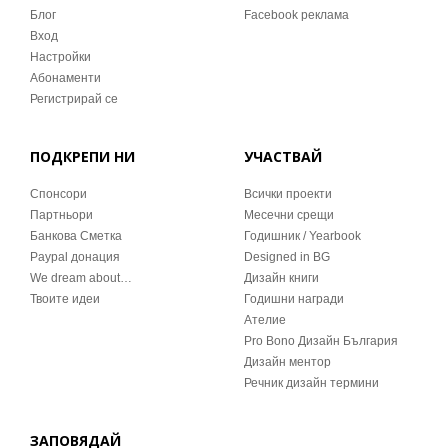
Блог
Facebook реклама
Вход
Настройки
Абонаменти
Регистрирай се
ПОДКРЕПИ НИ
УЧАСТВАЙ
Спонсори
Всички проекти
Партньори
Месечни срещи
Банкова Сметка
Годишник / Yearbook
Paypal донация
Designed in BG
We dream about…
Дизайн книги
Твоите идеи
Годишни награди
Ателие
Pro Bono Дизайн България
Дизайн ментор
Речник дизайн термини
ЗАПОВЯДАЙ