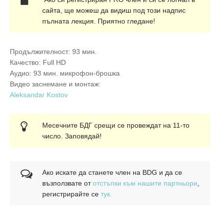
сайта, ще можеш да видиш под този надпис
пълната лекция. Приятно гледане!
Продължителност: 93 мин.
Качество: Full HD
Аудио: 93 мин. микрофон-брошка
Видео заснемане и монтаж:
Aleksandar Kostov
Месечните БДГ срещи се провеждат на 11-то
число. Заповядай!
Ако искате да станете член на BDG и да се
възползвате от
отстъпки към нашите партньори
,
регистрирайте се
тук.