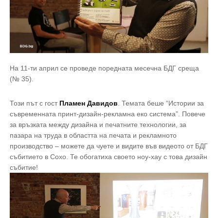
На 11-ти април се проведе поредната месечна БДГ среща
(№ 35).
Този път с гост
Пламен Давидов
. Темата беше “Истории за
съвременната принт-дизайн-рекламна еко система”. Повече
за връзката между дизайна и печатните технологии, за
пазара на труда в областта на печата и рекламното
производство – можете да чуете и видите във видеото от БДГ
събитието в Сохо. Те обогатиха своето ноу-хау с това дизайн
събитие!