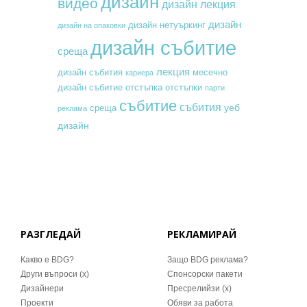
дизайн
видео
дизайн лекция
дизайн
дизайн нетуъркинг
дизайн на опаковки
дизайн събитие
среща
лекция
месечно
дизайн събития
кариера
дизайн събитие
отстъпка
отстъпки
парти
събитие
събития
уеб
среща
реклама
дизайн
РАЗГЛЕДАЙ
РЕКЛАМИРАЙ
Какво е BDG?
Защо BDG реклама?
Други въпроси (x)
Спонсорски пакети
Дизайнери
Пресрелийзи (x)
Проекти
Обяви за работа