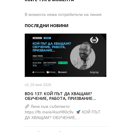
В момента няма потребители на линия
ПОСЛЕДНИ НОВИНИ
сб, 20 юни 2026
BDG 137: КОЙ ПЪТ ДА ХВАЩАМ?
ОБУЧЕНИЕ, РАБОТА, ПРИЗВАНИЕ…
Линк към събитието:
https://fb.me/e/4soH80c9v
КОЙ ПЪТ
ДА ХВАЩАМ? ОБУЧЕНИЕ,…