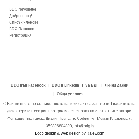
BDG Newsletter
Доброволец!
Списък Членове
BDG Плюсове
Регистрация
BDG във Facebook
BDG в LinkedIn
За БДГ
Лични данни
Общи условия
© Всички права по съдържанието на този сайт са запазени. Графиките на
дизайнерите в секция "портфолио" са с права на съответните автори.
Фондация Българска Дизайн Група, гр. София, ул. Момин Кладенец 7,
+359896804800, info@bdg.bg
Logo design & Web design by Ralev.com