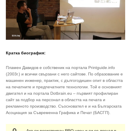
Кратка биография:
Пламен Давидов е собственик на портала Printguide.info
(2003г.) и всички свързани с него сайтове. По образование е
машинен инженер, практик, с дългогодишен опит в областта
на печатните и предпечатните технологии. Той е основният
двигател и на портала Dotbrain.eu – първият профилиран
сайт за подбор на персонал в областта на печата и
рекламното производство. Съосновател е и на Българската
Асоциация за Съвременна Графика и Печат (БАСГП).
Ако си регистриран PRO член и си се логнал в