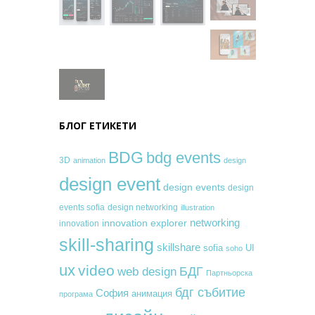
БЛОГ ЕТИКЕТИ
BDG
bdg events
3D
animation
design
design event
design events
design
events sofia
design networking
illustration
networking
innovation explorer
innovation
skill-sharing
skillshare
sofia
UI
soho
ux
video
БДГ
web design
Партньорска
бдг събитие
София
анимация
програма