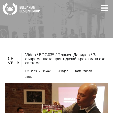
Video / BDG#35 / Пламен Давидов / За
СР
съвременната принт-дизайн-рекламна еко
АПР. 19
система
От
Boris Glushkov
В
Видео
Коментирай
Линк