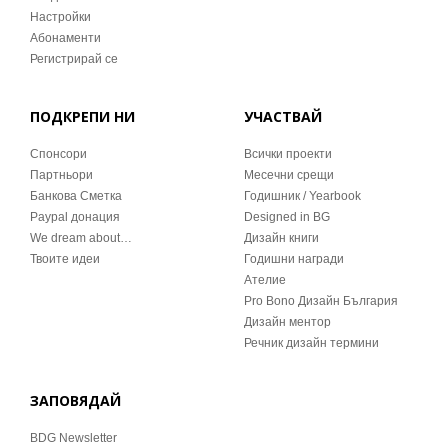
Настройки
Абонаменти
Регистрирай се
ПОДКРЕПИ НИ
УЧАСТВАЙ
Спонсори
Всички проекти
Партньори
Месечни срещи
Банкова Сметка
Годишник / Yearbook
Paypal донация
Designed in BG
We dream about…
Дизайн книги
Твоите идеи
Годишни награди
Ателие
Pro Bono Дизайн България
Дизайн ментор
Речник дизайн термини
ЗАПОВЯДАЙ
BDG Newsletter