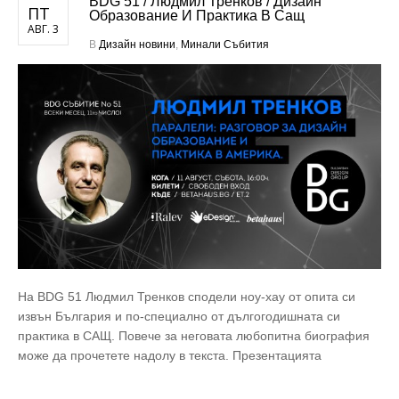
BDG 51 / Людмил Тренков / Дизайн
ПТ
Образование И Практика В Сащ
АВГ. 3
В
Дизайн новини
,
Минали Събития
На BDG 51 Людмил Тренков сподели ноу-хау от опита си
извън България и по-специално от дългогодишната си
практика в САЩ. Повече за неговата любопитна биография
може да прочетете надолу в текста. Презентацията