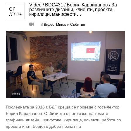
Video / BDG#31 / Борил Караиванов / За
СР
различните дизайни, клиенти, проекти,
ДЕК. 14
кирилици, манифести…
В
Видео
,
Минали Събития
Последната за 2016 г. БДГ среща се проведе с гост-лектор
Борил Караиванов. Събитието с него засегна темите
графичен дизайн, шрифтове, кирилица, клиенти, работа по
проекти и т.н. Борил е добре познат на