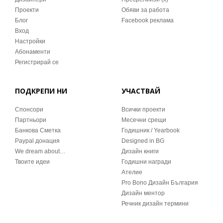
Проекти
Обяви за работа
Блог
Facebook реклама
Вход
Настройки
Абонаменти
Регистрирай се
ПОДКРЕПИ НИ
УЧАСТВАЙ
Спонсори
Всички проекти
Партньори
Месечни срещи
Банкова Сметка
Годишник / Yearbook
Paypal донация
Designed in BG
We dream about…
Дизайн книги
Твоите идеи
Годишни награди
Ателие
Pro Bono Дизайн България
Дизайн ментор
Речник дизайн термини