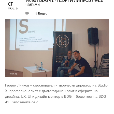
Video / BDG 41 / ГЕОРГИ ЛИНКОВ / WЕB
СР
чалъми
НОЕ. 8
В
Видео
Георги Линков – съосновател и творчески директор на Studio
X, професионалист с дългогодишен опит в сферата на
дизайна, UX, UI и дизайн ментор в BDG – беше гост на BDG
41. Запознайте се с