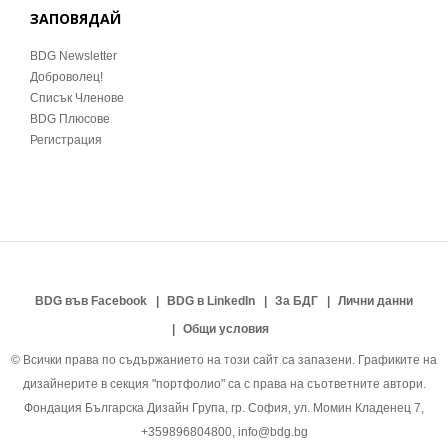
ЗАПОВЯДАЙ
BDG Newsletter
Доброволец!
Списък Членове
BDG Плюсове
Регистрация
BDG във Facebook
BDG в LinkedIn
За БДГ
Лични данни
Общи условия
© Всички права по съдържанието на този сайт са запазени. Графиките на
дизайнерите в секция "портфолио" са с права на съответните автори.
Фондация Българска Дизайн Група, гр. София, ул. Момин Кладенец 7,
+359896804800, info@bdg.bg