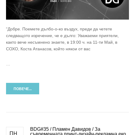
“Добре. Поемете дълбо-о-ко въздух, преди да четете
следващото изречение, че е дълго: Уважаеми приятели,
както вече несъмнено знаете, в 19:00 ч. на 11-ти Май, в
СОХО, Коста Атанасов, който някои от вас
…
ПОВЕЧЕ...
BDG#35 / Пламен Давидов / За
ПН
съвременната принт-дизайн-рекламна еко