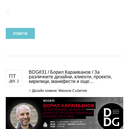
…
ПОВЕЧЕ
BDG#31 / Борил Караиванов / За
ПТ
различните дизайни, клиенти, проекти,
ДЕК. 2
кирилици, манифести и още…
В
Дизайн новини
,
Минали Събития