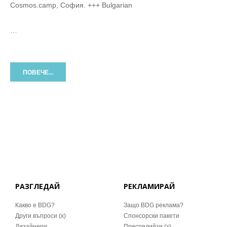
Cosmos.camp, София. +++ Bulgarian
…
ПОВЕЧЕ...
РАЗГЛЕДАЙ
РЕКЛАМИРАЙ
Какво е BDG?
Защо BDG реклама?
Други въпроси (x)
Спонсорски пакети
Дизайнери
Пресрелийзи (x)