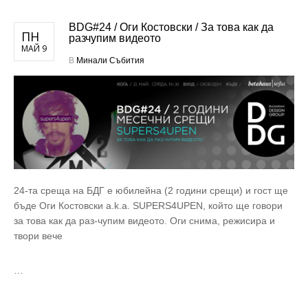
BDG#24 / Оги Костовски / За това как да
ПН
разчупим видеото
МАЙ 9
В
Минали Събития
24-та среща на БДГ е юбилейна (2 години срещи) и гост ще
бъде Оги Костовски a.k.a. SUPERS4UPEN, който ще говори
за това как да раз-чупим видеото. Оги снима, режисира и
твори вече
…