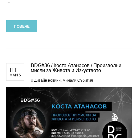
…
ПОВЕЧЕ
BDG#36 / Коста Атанасов / Произволни
ПТ
мисли за Живота и Изкуството
МАЙ 5
В
Дизайн новини
,
Минали Събития