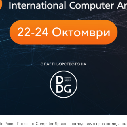
е Росен Петков от Computer Space – погледнахме през погледа на