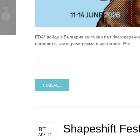
EDA* дойде в България за първи път благодарени
наградите, които разиграхме в инстаграм. Ето
…
ПОВЕЧЕ...
Shapeshift Fes
ВТ
АПР. 21