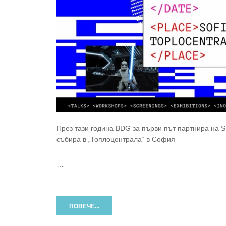
През тази година BDG за първи път партнира на S
събира в „Топлоцентрала“ в София
…
ПОВЕЧЕ...