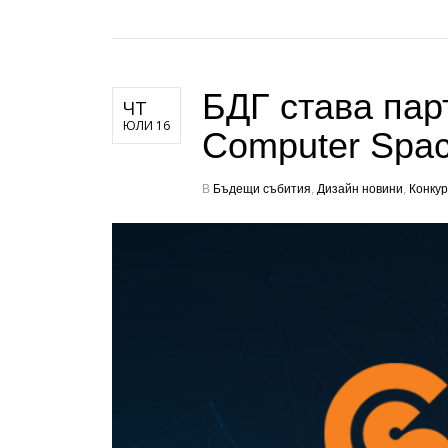
БДГ става пар
ЧТ
ЮЛИ 16
Computer Spa
В
Бъдещи събития
,
Дизайн новини
,
Конкур