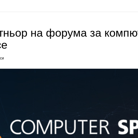
тньор на форума за компю
ce
си