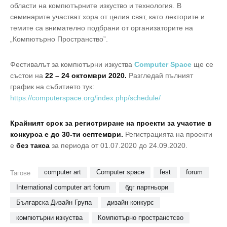
области на компютърните изкуство и технология. В
семинарите участват хора от целия свят, като лекторите и
темите са внимателно подбрани от организаторите на
„Компютърно Пространство”.
Фестивалът за компютърни изкуства
Computer Space
ще се
състои на
22 – 24 октомври 2020.
Разгледай пълният
график на събитието тук:
https://computerspace.org/index.php/schedule/
Крайният срок за регистриране на проекти за участие в
конкурса е до 30-ти септември.
Регистрацията на проекти
е
без такса
за периода от 01.07.2020 до 24.09.2020.
computer art
Computer space
fest
forum
Тагове
International computer art forum
бдг партньори
Българска Дизайн Група
дизайн конкурс
компютърни изкуства
Компютърно пространстсво