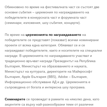
Обикновено по време на фестивалната част се състоят две
основни събития – церемония по награждаването на
победителите в конкурсната част и форумната част
(семинари, изложения, шоу събития, концерти).
По време на
церемонията по награждаването
на
победителите се представят (показват) всички номинирани
проекти от всяка една категория. Обявяват се и се
награждават победителите, както и носителите на специални
награди. В церемонията по награждаването участват и
традиционно връчват награди Президентът на Република
България, Министърът на образованието и науката,
Министърът на културата, директорите на Майкрософт
България, Apple България (BBS), Adobe – България,
Информационно обслужване АД и др. Церемонията е
съпроводена от богата и интересна шоу програма.
Семинарите
се провеждат в рамките на няколко дена, като
акцентите са върху най-разнообразни теми от различни