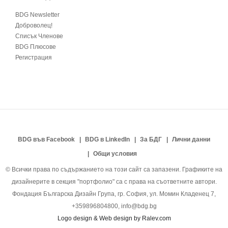
BDG Newsletter
Доброволец!
Списък Членове
BDG Плюсове
Регистрация
BDG във Facebook
BDG в LinkedIn
За БДГ
Лични данни
Общи условия
© Всички права по съдържанието на този сайт са запазени. Графиките на
дизайнерите в секция "портфолио" са с права на съответните автори.
Фондация Българска Дизайн Група, гр. София, ул. Момин Кладенец 7,
+359896804800, info@bdg.bg
Logo design & Web design by Ralev.com