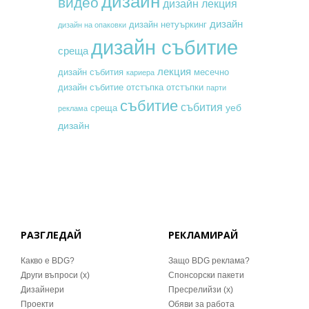
дизайн
видео
дизайн лекция
дизайн
дизайн нетуъркинг
дизайн на опаковки
дизайн събитие
среща
лекция
месечно
дизайн събития
кариера
дизайн събитие
отстъпка
отстъпки
парти
събитие
събития
уеб
среща
реклама
дизайн
РАЗГЛЕДАЙ
РЕКЛАМИРАЙ
Какво е BDG?
Защо BDG реклама?
Други въпроси (x)
Спонсорски пакети
Дизайнери
Пресрелийзи (x)
Проекти
Обяви за работа