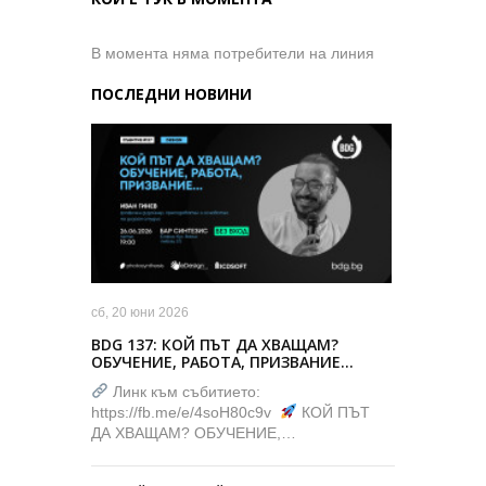
В момента няма потребители на линия
ПОСЛЕДНИ НОВИНИ
сб, 20 юни 2026
BDG 137: КОЙ ПЪТ ДА ХВАЩАМ?
ОБУЧЕНИЕ, РАБОТА, ПРИЗВАНИЕ…
Линк към събитието:
https://fb.me/e/4soH80c9v
КОЙ ПЪТ
ДА ХВАЩАМ? ОБУЧЕНИЕ,…