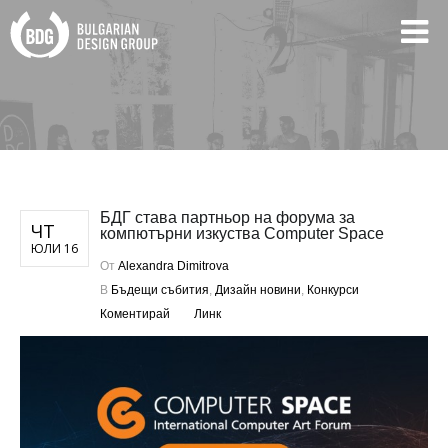
БДГ става партньор на форума за
ЧТ
компютърни изкуства Computer Space
ЮЛИ 16
От
Alexandra Dimitrova
В
Бъдещи събития
,
Дизайн новини
,
Конкурси
Коментирай
Линк