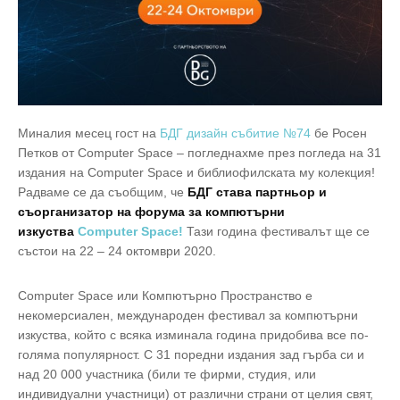
Миналия месец гост на
БДГ дизайн събитие №74
бе Росен
Петков от Computer Space – погледнахме през погледа на 31
издания на Computer Space и библиофилската му колекция!
Радваме се да съобщим, че
БДГ става партньор и
съорганизатор на форума за компютърни
изкуства
Computer Space!
Тази година фестивалът ще се
състои на 22 – 24 октомври 2020.
Computer Space или Компютърно Пространство е
некомерсиален,
международен фестивал за компютърни
изкуства, който с
всяка изминала година придобива все по-
голяма популярност.
С 31 поредни издания зад гърба си и
над 20 000 участника (били те фирми, студия, или
индивидуални участници) от различни страни от целия свят,