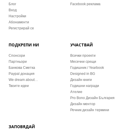
Блог
Facebook реклама
Вход
Настройки
Абонаменти
Регистрирай се
ПОДКРЕПИ НИ
УЧАСТВАЙ
Спонсори
Всички проекти
Партньори
Месечни срещи
Банкова Сметка
Годишник / Yearbook
Paypal донация
Designed in BG
We dream about…
Дизайн книги
Твоите идеи
Годишни награди
Ателие
Pro Bono Дизайн България
Дизайн ментор
Речник дизайн термини
ЗАПОВЯДАЙ