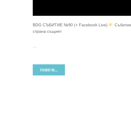
BDG СЪБИТИЕ №90 (+ Facebook Live)
Събитиет
страна същият
…
ПОВЕЧЕ...