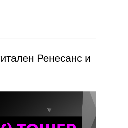
итален Ренесанс и