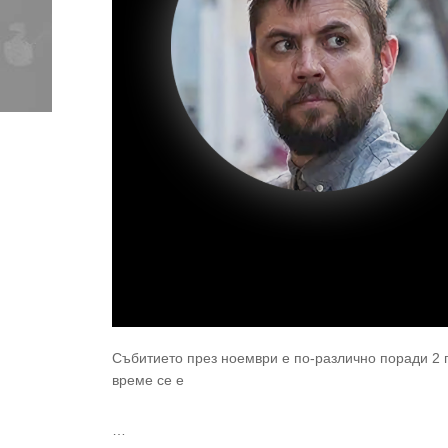
Събитието през ноември e по-различно поради 2 пр
време се е
…