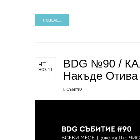
ПОВЕЧЕ...
BDG №90 / КА
ЧТ
НОЕ. 11
Накъде Отива 
В
Събития