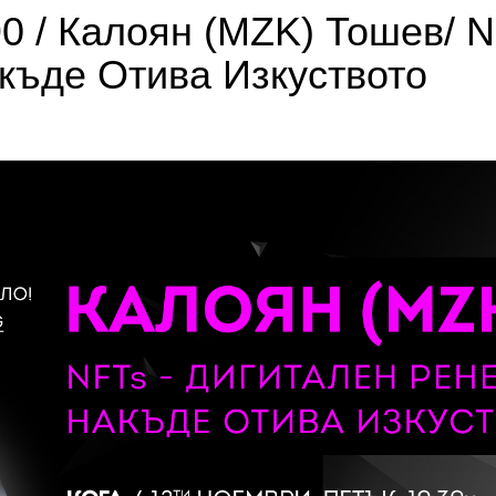
 / Калоян (MZK) Тошев/ N
къде Отива Изкуството