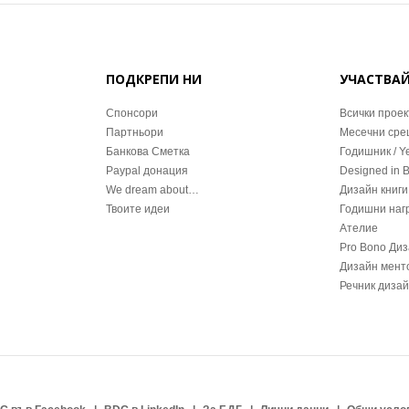
ПОДКРЕПИ НИ
УЧАСТВА
Спонсори
Всички проек
Партньори
Месечни ср
Банкова Сметка
Годишник / Y
Paypal донация
Designed in 
We dream about…
Дизайн книги
Твоите идеи
Годишни наг
Ателие
Pro Bono Ди
Дизайн мент
Речник диза