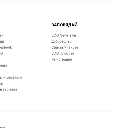
Й
ЗАПОВЯДАЙ
ти
BDG Newsletter
ещи
Доброволец!
earbook
Списък Членове
BG
BDG Плюсове
Регистрация
ради
зайн България
ор
йн термини