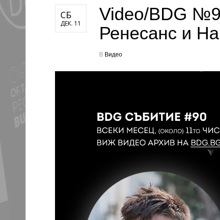
Video/BDG №90
СБ
ДЕК. 11
Ренесанс и На
В
Видео