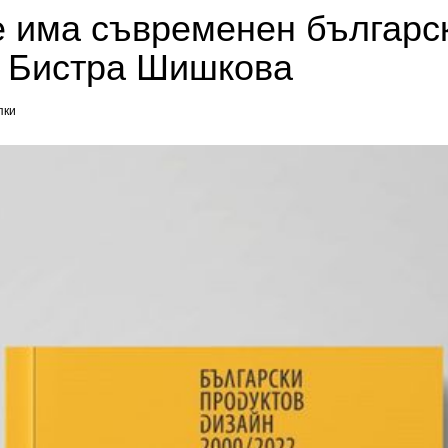
е има съвременен българск
– Бистра Шишкова
пки