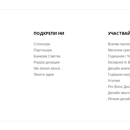
ПОДКРЕПИ НИ
УЧАСТВА
Спонсори
Всички проек
Партньори
Месечни ср
Банкова Сметка
Годишник / Y
Paypal донация
Designed in 
We dream about…
Дизайн книги
Твоите идеи
Годишни наг
Ателие
Pro Bono Ди
Дизайн мент
Речник диза