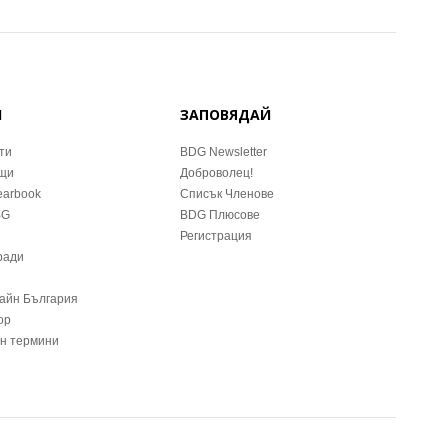
Й
ЗАПОВЯДАЙ
ти
BDG Newsletter
ещи
Доброволец!
earbook
Списък Членове
BG
BDG Плюсове
Регистрация
ради
зайн България
ор
йн термини