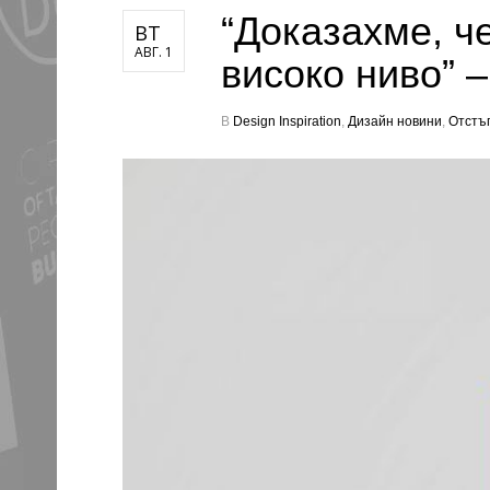
“Доказахме, ч
ВТ
АВГ. 1
високо ниво” 
В
Design Inspiration
,
Дизайн новини
,
Отстъ