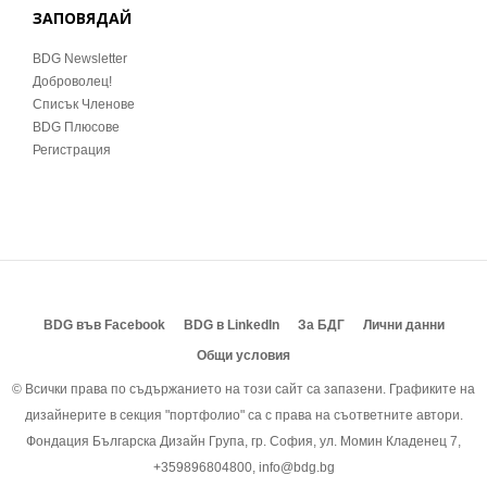
ЗАПОВЯДАЙ
BDG Newsletter
Доброволец!
Списък Членове
BDG Плюсове
Регистрация
BDG във Facebook
BDG в LinkedIn
За БДГ
Лични данни
Общи условия
© Всички права по съдържанието на този сайт са запазени. Графиките на
дизайнерите в секция "портфолио" са с права на съответните автори.
Фондация Българска Дизайн Група, гр. София, ул. Момин Кладенец 7,
+359896804800, info@bdg.bg