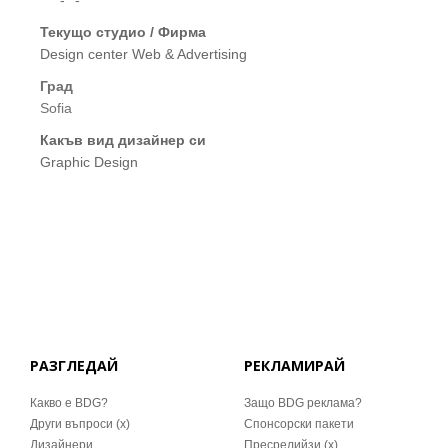
****-**-**
Текущо студио / Фирма
Design center Web & Advertising
Град
Sofia
Какъв вид дизайнер си
Graphic Design
РАЗГЛЕДАЙ
РЕКЛАМИРАЙ
Какво е BDG?
Защо BDG реклама?
Други въпроси (x)
Спонсорски пакети
Дизайнери
Пресрелийзи (x)