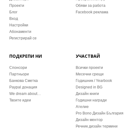
Проекти
Обяви за работа
Блог
Facebook реклама
Вход
Настройки
Абонаменти
Регистрирай се
ПОДКРЕПИ НИ
УЧАСТВАЙ
Спонсори
Всички проекти
Партньори
Месечни срещи
Банкова Сметка
Годишник / Yearbook
Paypal донация
Designed in BG
We dream about…
Дизайн книги
Твоите идеи
Годишни награди
Ателие
Pro Bono Дизайн България
Дизайн ментор
Речник дизайн термини