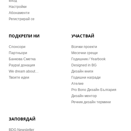
Вход
Настройки
Абонаменти
Регистрирай се
ПОДКРЕПИ НИ
УЧАСТВАЙ
Спонсори
Всички проекти
Партньори
Месечни срещи
Банкова Сметка
Годишник / Yearbook
Paypal донация
Designed in BG
We dream about…
Дизайн книги
Твоите идеи
Годишни награди
Ателие
Pro Bono Дизайн България
Дизайн ментор
Речник дизайн термини
ЗАПОВЯДАЙ
BDG Newsletter