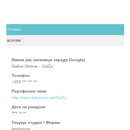
ПРОФИЛ
ФОРУМИ
Имена (на латиница заради Google)
Galina Dineva – GalZz
Телефон
+359 *** *** ***
Портфолио линк
http://www.behance.net/GalZz
Дата на раждане
****-**-**
Текущо студио / Фирма
freelancer