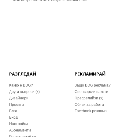
Този потребител не е създал никакви теми.
РАЗГЛЕДАЙ
РЕКЛАМИРАЙ
Какво е BDG?
Защо BDG реклама?
Други въпроси (x)
Спонсорски пакети
Дизайнери
Пресрелийзи (x)
Проекти
Обяви за работа
Блог
Facebook реклама
Вход
Настройки
Абонаменти
Регистрирай се