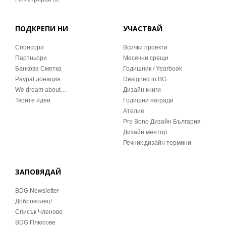
ПОДКРЕПИ НИ
УЧАСТВАЙ
Спонсори
Всички проекти
Партньори
Месечни срещи
Банкова Сметка
Годишник / Yearbook
Paypal донация
Designed in BG
We dream about…
Дизайн книги
Твоите идеи
Годишни награди
Ателие
Pro Bono Дизайн България
Дизайн ментор
Речник дизайн термини
ЗАПОВЯДАЙ
BDG Newsletter
Доброволец!
Списък Членове
BDG Плюсове