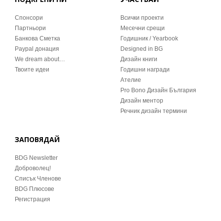
Спонсори
Всички проекти
Партньори
Месечни срещи
Банкова Сметка
Годишник / Yearbook
Paypal донация
Designed in BG
We dream about…
Дизайн книги
Твоите идеи
Годишни награди
Ателие
Pro Bono Дизайн България
Дизайн ментор
Речник дизайн термини
ЗАПОВЯДАЙ
BDG Newsletter
Доброволец!
Списък Членове
BDG Плюсове
Регистрация