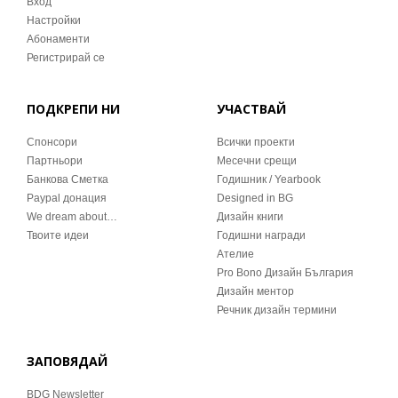
Вход
Настройки
Абонаменти
Регистрирай се
ПОДКРЕПИ НИ
УЧАСТВАЙ
Спонсори
Всички проекти
Партньори
Месечни срещи
Банкова Сметка
Годишник / Yearbook
Paypal донация
Designed in BG
We dream about…
Дизайн книги
Твоите идеи
Годишни награди
Ателие
Pro Bono Дизайн България
Дизайн ментор
Речник дизайн термини
ЗАПОВЯДАЙ
BDG Newsletter