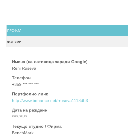
ПРОФИЛ
ФОРУМИ
Имена (на латиница заради Google)
Reni Ruseva
Телефон
+359 *** *** ***
Портфолио линк
http://www.behance.net/rruseva1118db3
Дата на раждане
****-**-**
Текущо студио / Фирма
BenchMark