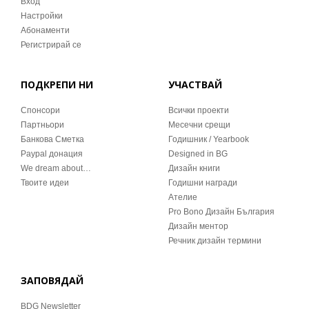
Вход
Настройки
Абонаменти
Регистрирай се
ПОДКРЕПИ НИ
УЧАСТВАЙ
Спонсори
Всички проекти
Партньори
Месечни срещи
Банкова Сметка
Годишник / Yearbook
Paypal донация
Designed in BG
We dream about…
Дизайн книги
Твоите идеи
Годишни награди
Ателие
Pro Bono Дизайн България
Дизайн ментор
Речник дизайн термини
ЗАПОВЯДАЙ
BDG Newsletter