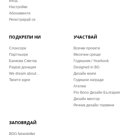
Вход
Настройки
Абонаменти
Регистрирай се
ПОДКРЕПИ НИ
УЧАСТВАЙ
Спонсори
Всички проекти
Партньори
Месечни срещи
Банкова Сметка
Годишник / Yearbook
Paypal донация
Designed in BG
We dream about…
Дизайн книги
Твоите идеи
Годишни награди
Ателие
Pro Bono Дизайн България
Дизайн ментор
Речник дизайн термини
ЗАПОВЯДАЙ
BDG Newsletter