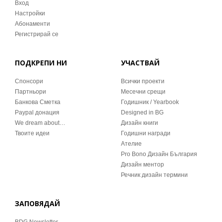
Вход
Настройки
Абонаменти
Регистрирай се
ПОДКРЕПИ НИ
УЧАСТВАЙ
Спонсори
Всички проекти
Партньори
Месечни срещи
Банкова Сметка
Годишник / Yearbook
Paypal донация
Designed in BG
We dream about…
Дизайн книги
Твоите идеи
Годишни награди
Ателие
Pro Bono Дизайн България
Дизайн ментор
Речник дизайн термини
ЗАПОВЯДАЙ