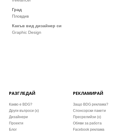
freelancer
Град
Пловдив
Какъв вид дизайнер си
Graphic Design
РАЗГЛЕДАЙ
РЕКЛАМИРАЙ
Какво е BDG?
Защо BDG реклама?
Други въпроси (x)
Спонсорски пакети
Дизайнери
Пресрелийзи (x)
Проекти
Обяви за работа
Блог
Facebook реклама