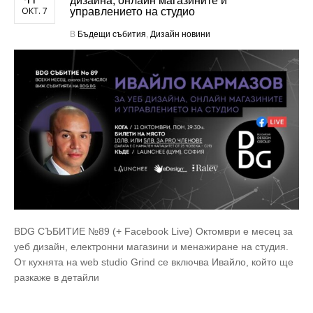
дизайна, онлайн магазините и
ОКТ. 7
управлението на студио
В
Бъдещи събития
,
Дизайн новини
BDG СЪБИТИЕ №89 (+ Facebook Live) Октомври е месец за
уеб дизайн, електронни магазини и менажиране на студия.
От кухнятa на web studio Grind се включва Ивайло, който ще
разкаже в детайли
…