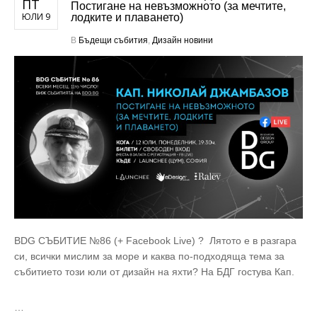
ПТ
Постигане на невъзможното (за мечтите,
ЮЛИ 9
лодките и плаването)
В
Бъдещи събития
,
Дизайн новини
BDG СЪБИТИЕ №86 (+ Facebook Live) ? Лятото е в разгара
си, всички мислим за море и каква по-подходяща тема за
събитието този юли от дизайн на яхти? На БДГ гостува Кап.
…