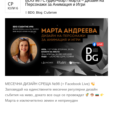
BDG 98 / Студио+Бар / Марта – Дизайн на
СР
Персонажи за Анимация и Игри
ЮЛИ 6
В
BDG
,
Blog
,
Събития
МЕСЕЧНА ДИЗАЙН СРЕЩА №98 (+ Facebook Live)
Заповядай на единствените месечни регулярни дизайн
събития на живо, докато все още се провеждат
Марта е изключително земен и непринуден