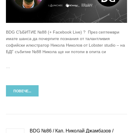
BDG СЪБИТИЕ №88 (+ Facebook Live) ? През септември
имате шанса да почерпите познания от талантливия
софийски илюстратор Никола Николов от Lobster studio – на
БДГ събитие №88 Никола ще ни потопи в опита си
…
ПОВЕЧЕ...
BDG №86 / Кап. Николай Джамбазов /