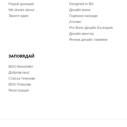
Paypal донация
Designed in BG
We dream about…
Дизайн книги
Твоите идеи
Годишни награди
Ателие
Pro Bono Дизайн България
Дизайн ментор
Речник дизайн термини
ЗАПОВЯДАЙ
BDG Newsletter
Доброволец!
Списък Членове
BDG Плюсове
Регистрация