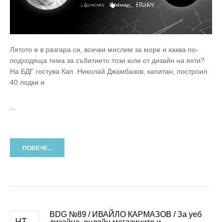
Лятото е в разгара си, всички мислим за море и каква по-
подходяща тема за събитието този юли от дизайн на яхти?
На БДГ гостува Кап. Николай Джамбазов, капитан, построил
40 лодки и
…
ПОВЕЧЕ...
BDG №89 / ИВАЙЛО КАРМАЗОВ / За уеб
ЧТ