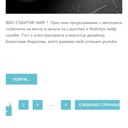
BDG СЪБИТИЕ №85 ? През юни продължаваме с месечните
събитията на място в залата на Launchee и Фейсбук лайф
стрийм. Гост е илюстраторката и керъктър дизайнер
Борислава Андонова, която развива свой успешен youtube
…
ПОВЕЧЕ...
1
2
3
…
5
СЛЕДВАЩА СТРАНИЦА
»