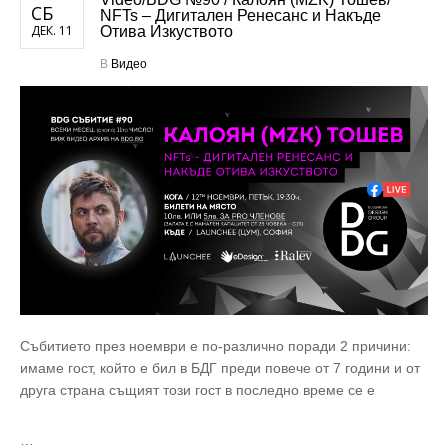
СБ
NFTs – Дигитален Ренесанс и Накъде
ДЕК. 11
Отива Изкуството
В
Видео
Събитието през ноември e по-различно поради 2 причини:
имаме гост, който е бил в БДГ преди повече от 7 години и от
друга страна същият този гост в последно време се е
…