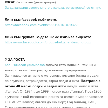
ВХОД:
безплатен (регистрация).
За да запазиш своето място в залата, регистрирай се от тук.
Линк към facebook събитието:
https://facebook.com/events/865190101079322/
Линк към групата, където ще се излъчва видеото:
https://www.facebook.com/groups/bulgariandesigngroup/
? ЗА ГОСТА
Кап. Николай Джамбазов
започва като машинен техник и
електротехник 8-ми разряд в няколко предприятия.
Занимавал се активно с мотоспорт, плуване (става и съдия
по плуване), ветроходство, строи лодки и яхти.
Построил е
около 40 малки лодки и седем яхти
между, които и яхта
„Тангра”. От 1974 г. до 1999 г. строи яхта „Тангра”. През 1980
г. участва в най-известната регата за самотни мореплаватели
ОСТАР от Плимут, Англия до Ню Порт, Род Айлънд, САЩ.
След завръщането си е награден с ордени, медали и