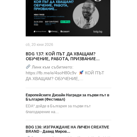
сб, 20 юни 2026
BDG 137: КОЙ ПЪТ ДА ХВАЩАМ?
ОБУЧЕНИЕ, РАБОТА, ПРИЗВАНИЕ…
Линк към събитието:
https://fb.me/e/4soH80c9v
КОЙ ПЪТ
ДА ХВАЩАМ? ОБУЧЕНИЕ,…
Европейските Дизайн Награди за първи път в
България (Фестивал)
EDA* дойде в България за първи път
благодарение на…
BDG 136: ИЗГРАЖДАНЕ НА ЛИЧЕН CREATIVE
BRAND - Давид Миров…