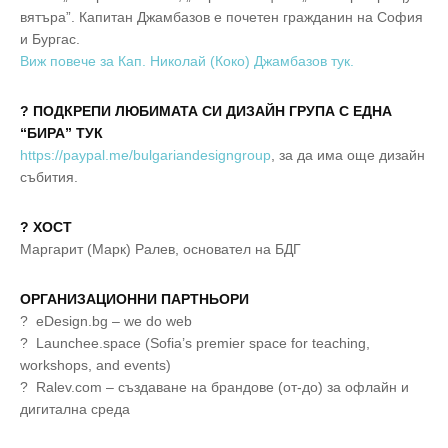
вятъра”. Капитан Джамбазов е почетен гражданин на София
и Бургас.
Виж повече за Кап. Николай (Коко) Джамбазов тук.
? ПОДКРЕПИ ЛЮБИМАТА СИ ДИЗАЙН ГРУПА С ЕДНА
“БИРА” ТУК
https://paypal.me/bulgariandesigngroup
, за да има още дизайн
събития.
? ХОСТ
Маргарит (Марк) Ралев, основател на БДГ
ОРГАНИЗАЦИОННИ ПАРТНЬОРИ
? eDesign.bg – we do web
? Launchee.space (Sofia’s premier space for teaching,
workshops, and events)
? Ralev.com – създаване на брандове (от-до) за офлайн и
дигитална среда