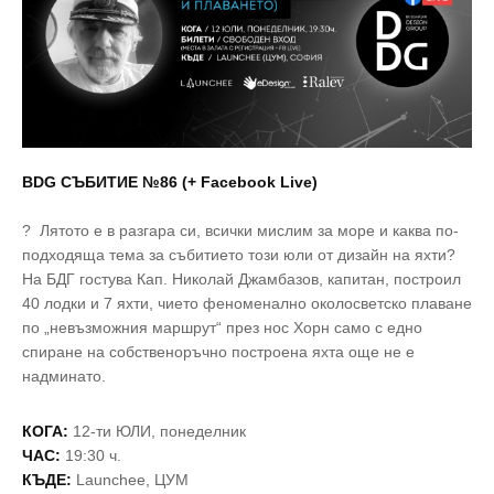
BDG СЪБИТИЕ №86 (+ Facebook Live)
? Лятото е в разгара си, всички мислим за море и каква по-
подходяща тема за събитието този юли от дизайн на яхти?
На БДГ гостува Кап. Николай Джамбазов, капитан, построил
40 лодки и 7 яхти, чието феноменално околосветско плаване
по „невъзможния маршрут“ през нос Хорн само с едно
спиране на собственоръчно построена яхта още не е
надминато.
КОГА:
12-ти ЮЛИ, понеделник
ЧАС:
19:30 ч.
КЪДЕ:
Launchee, ЦУМ