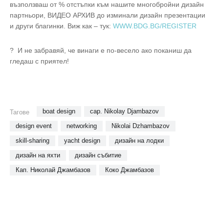
възползваш от % отстъпки към нашите многобройни дизайн
партньори, ВИДЕО АРХИВ до изминали дизайн презентации
и други благинки. Виж как – тук:
WWW.BDG.BG/REGISTER
? И не забравяй, че винаги е по-весело ако поканиш да
гледаш с приятел!
boat design
cap. Nikolay Djambazov
Тагове
design event
networking
Nikolai Dzhambazov
skill-sharing
yacht design
дизайн на лодки
дизайн на яхти
дизайн събитие
Кап. Николай Джамбазов
Коко Джамбазов