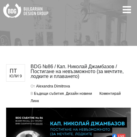
BDG №86 / Кап. Николай Джамбазов /
ПТ
Постигане на невъзможното (за мечтите,
ЮЛИ 9
лодките и плаването)
От
Alexandra Dimitrova
В
Бъдещи събития
,
Дизайн новини
Коментирай
Линк