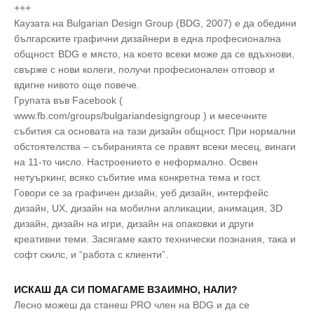
+++
Каузата на Bulgarian Design Group (BDG, 2007) е да обедини
българските графични дизайнери в една професионална
общност. BDG е място, на което всеки може да се вдъхнови,
свърже с нови колеги, получи професионален отговор и
вдигне нивото още повече.
Групата във Facebook (
www.fb.com/groups/bulgariandesigngroup ) и месечните
събития са основaта на тази дизайн общност. При нормални
обстоятелства – събиранията се правят всеки месец, винаги
на 11-то число. Настроението е неформално. Освен
нетуъркинг, всяко събитие има конкретна тема и гост.
Говори се за графичен дизайн, уеб дизайн, интерфейс
дизайн, UX, дизайн на мобилни апликации, анимация, 3D
дизайн, дизайн на игри, дизайн на опаковки и други
креативни теми. Засягаме както технически познания, така и
софт скилс, и “работа с клиенти”.
ИСКАШ ДА СИ ПОМАГАМЕ ВЗАИМНО, НАЛИ?
Лесно можеш да станеш PRO член на BDG и да се