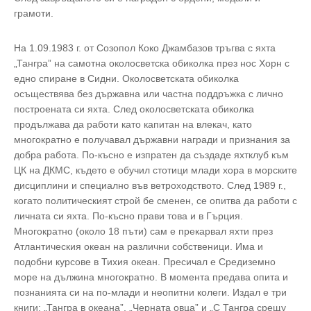
грамоти.
На 1.09.1983 г. от Созопол Коко Джамбазов тръгва с яхта
„Тангра” на самотна околосветска обиколка през нос Хорн с
едно спиране в Сидни. Околосветската обиколка
осъществява без държавна или частна поддръжка с лично
построената си яхта. След околосветската обиколка
продължава да работи като капитан на влекач, като
многократно е получавал държавни награди и признания за
добра работа. По-късно е изпратен да създаде яхтклуб към
ЦК на ДКМС, където е обучил стотици млади хора в морските
дисциплини и специално във ветроходството. След 1989 г.,
когато политическият строй бе сменен, се опитва да работи с
личната си яхта. По-късно прави това и в Гърция.
Многократно (около 18 пъти) сам е прекарвал яхти през
Атлантическия океан на различни собственици. Има и
подобни курсове в Тихия океан. Пресичал е Средиземно
море на дължина многократно. В момента предава опита и
познанията си на по-млади и неопитни колеги. Издал е три
книги: „Тангра в океана”, „Черната овца” и „С Тангра срещу