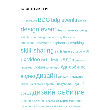
БЛОГ ЕТИКЕТИ
BDG
bdg events
3D
animation
design
design event
design events
design
events sofia
design networking
illustration
networking
innovation explorer
innovation
skill-sharing
skillshare
sofia
UI
soho
ux
video
БДГ
web design
Партньорска
бдг събитие
София
анимация
програма
дизайн
видео
дизайн лекция
дизайн
дизайн нетуъркинг
дизайн на опаковки
дизайн събитие
среща
лекция
месечно
дизайн събития
кариера
дизайн събитие
отстъпка
отстъпки
парти