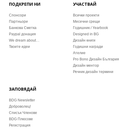
ПОДКРЕПИ НИ
УЧАСТВАЙ
Спонсори
Всички проекти
Партньори
Месечни срещи
Банкова Сметка
Годишник / Yearbook
Paypal донация
Designed in BG
We dream about…
Дизайн книги
Твоите идеи
Годишни награди
Ателие
Pro Bono Дизайн България
Дизайн ментор
Речник дизайн термини
ЗАПОВЯДАЙ
BDG Newsletter
Доброволец!
Списък Членове
BDG Плюсове
Регистрация