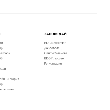
Й
ЗАПОВЯДАЙ
ти
BDG Newsletter
ещи
Доброволец!
earbook
Списък Членове
BG
BDG Плюсове
Регистрация
ради
зайн България
ор
йн термини