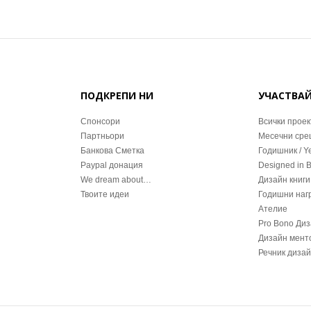
ПОДКРЕПИ НИ
УЧАСТВА
Спонсори
Всички проек
Партньори
Месечни ср
Банкова Сметка
Годишник / Y
Paypal донация
Designed in 
We dream about…
Дизайн книги
Твоите идеи
Годишни наг
Ателие
Pro Bono Ди
Дизайн мент
Речник диза