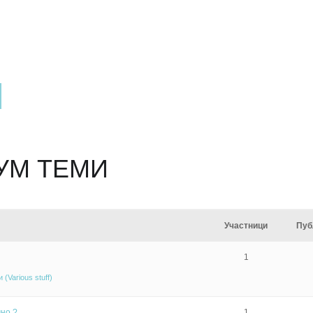
УМ ТЕМИ
Участници
Пуб
1
(Various stuff)
но ?
1