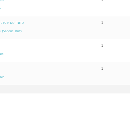
р
нето и мечтите
1
(Various stuff)
1
тия
1
рия