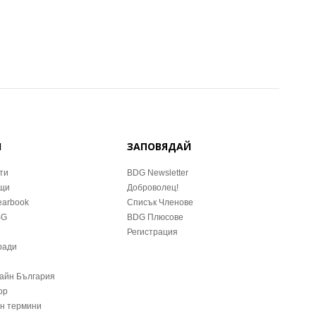
Й
ЗАПОВЯДАЙ
ти
BDG Newsletter
ещи
Доброволец!
earbook
Списък Членове
BG
BDG Плюсове
Регистрация
ради
зайн България
ор
йн термини