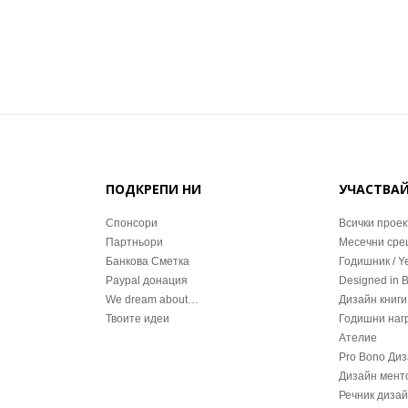
ПОДКРЕПИ НИ
УЧАСТВА
Спонсори
Всички проек
Партньори
Месечни ср
Банкова Сметка
Годишник / Y
Paypal донация
Designed in 
We dream about…
Дизайн книги
Твоите идеи
Годишни наг
Ателие
Pro Bono Ди
Дизайн мент
Речник диза