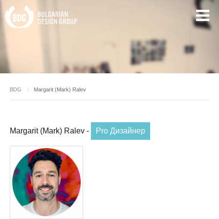
BDG
Margarit (Mark) Ralev
Margarit (Mark) Ralev -
Pro Дизайнер