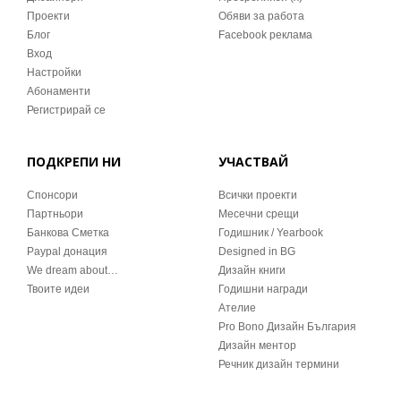
Проекти
Обяви за работа
Блог
Facebook реклама
Вход
Настройки
Абонаменти
Регистрирай се
ПОДКРЕПИ НИ
УЧАСТВАЙ
Спонсори
Всички проекти
Партньори
Месечни срещи
Банкова Сметка
Годишник / Yearbook
Paypal донация
Designed in BG
We dream about…
Дизайн книги
Твоите идеи
Годишни награди
Ателие
Pro Bono Дизайн България
Дизайн ментор
Речник дизайн термини