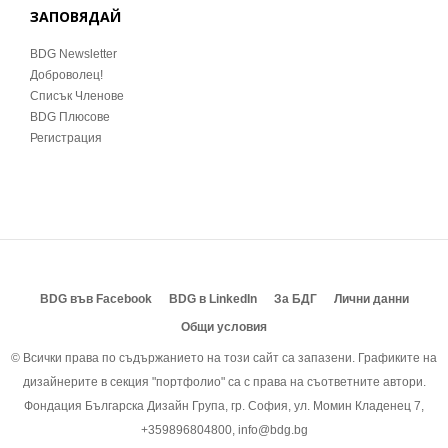
ЗАПОВЯДАЙ
BDG Newsletter
Доброволец!
Списък Членове
BDG Плюсове
Регистрация
BDG във Facebook
BDG в LinkedIn
За БДГ
Лични данни
Общи условия
© Всички права по съдържанието на този сайт са запазени. Графиките на
дизайнерите в секция "портфолио" са с права на съответните автори.
Фондация Българска Дизайн Група, гр. София, ул. Момин Кладенец 7,
+359896804800, info@bdg.bg