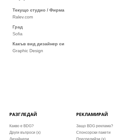
****-**-**
Текущо студио / Фирма
Ralev.com
Град
Sofia
Какъв вид дизайнер си
Graphic Design
РАЗГЛЕДАЙ
РЕКЛАМИРАЙ
Какво е BDG?
Защо BDG реклама?
Други въпроси (x)
Спонсорски пакети
Дизайнери
Пресрелийзи (x)