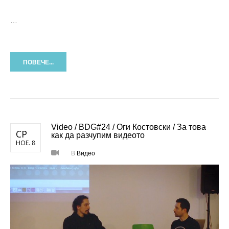
…
ПОВЕЧЕ...
Video / BDG#24 / Оги Костовски / За това
СР
как да разчупим видеото
НОЕ. 8
В
Видео