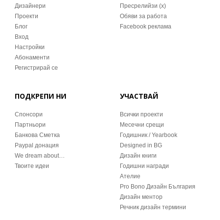
Дизайнери
Пресрелийзи (x)
Проекти
Обяви за работа
Блог
Facebook реклама
Вход
Настройки
Абонаменти
Регистрирай се
ПОДКРЕПИ НИ
УЧАСТВАЙ
Спонсори
Всички проекти
Партньори
Месечни срещи
Банкова Сметка
Годишник / Yearbook
Paypal донация
Designed in BG
We dream about…
Дизайн книги
Твоите идеи
Годишни награди
Ателие
Pro Bono Дизайн България
Дизайн ментор
Речник дизайн термини