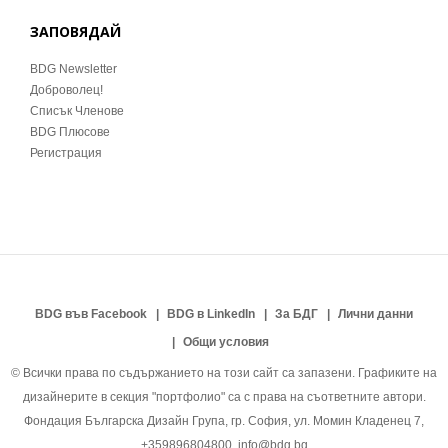
ЗАПОВЯДАЙ
BDG Newsletter
Доброволец!
Списък Членове
BDG Плюсове
Регистрация
BDG във Facebook
BDG в LinkedIn
За БДГ
Лични данни
Общи условия
© Всички права по съдържанието на този сайт са запазени. Графиките на
дизайнерите в секция "портфолио" са с права на съответните автори.
Фондация Българска Дизайн Група, гр. София, ул. Момин Кладенец 7,
+359896804800, info@bdg.bg