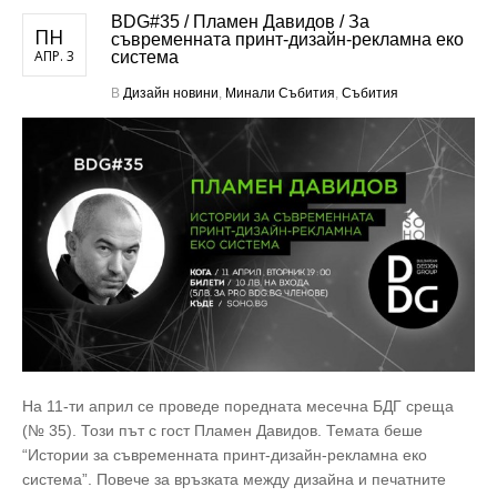
BDG#35 / Пламен Давидов / За
ПН
съвременната принт-дизайн-рекламна еко
АПР. 3
система
В
Дизайн новини
,
Минали Събития
,
Събития
На 11-ти април се проведе поредната месечна БДГ среща
(№ 35). Този път с гост Пламен Давидов. Темата беше
“Истории за съвременната принт-дизайн-рекламна еко
система”. Повече за връзката между дизайна и печатните