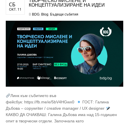
ТВОРЧЕСКО МИСЛЕНЕ И
СБ
КОНЦЕПТУАЛИЗИРАНЕ НА ИДЕИ
ОКТ. 11
В
BDG
,
Blog
,
Бъдещи събития
Линк към събитието във
фейсбук: https://fb.me/e/5bV4HGwx0
ГОСТ: Галина
Дъбова – copywriter / creative manager / UX designer
КАКВО ДА ОЧАКВАШ: Галина Дъбова има над 15-годишен
опит в творчески отдели. Започнала като