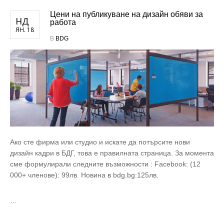
Цени на публикуване на дизайн обяви за
НД
работа
ЯН. 18
В
BDG
Ако сте фирма или студио и искате да потърсите нови
дизайн кадри в БДГ, това е правилната страница. За момента
сме формулирали следните възможности : Facebook: (12
000+ членове): 99лв. Новина в bdg.bg:125лв.
…