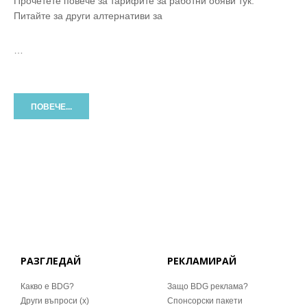
Прочетете повече за тарифите за работни обяви тук.
Питайте за други алтернативи за
…
ПОВЕЧЕ...
РАЗГЛЕДАЙ
РЕКЛАМИРАЙ
Какво е BDG?
Защо BDG реклама?
Други въпроси (x)
Спонсорски пакети