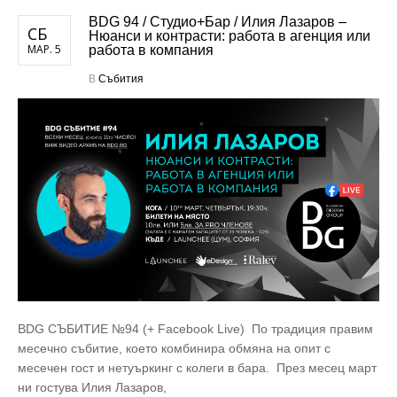
BDG 94 / Студио+Бар / Илия Лазаров –
СБ
Нюанси и контрасти: работа в агенция или
МАР. 5
работа в компания
В
Събития
BDG СЪБИТИЕ №94 (+ Facebook Live) По традиция правим
месечно събитие, което комбинира обмяна на опит с
месечен гост и нетуъркинг с колеги в бара. През месец март
ни гостува Илия Лазаров,