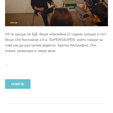
24-та среща на БДГ беше юбилейна (2 години срещи) и гост
беше Оги Костовски a.k.a. SUPERS4UPEN, който говори за
това как да раз-чупим видеото. Кратка биография: Оги
снима, режисира и твори вече
…
ПОВЕЧЕ