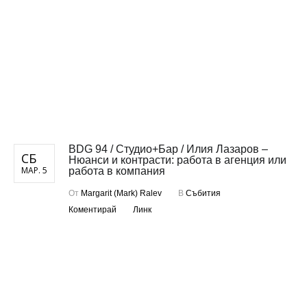
BDG 94 / Студио+Бар / Илия Лазаров –
СБ
Нюанси и контрасти: работа в агенция или
МАР. 5
работа в компания
От
Margarit (Mark) Ralev
В
Събития
Коментирай
Линк