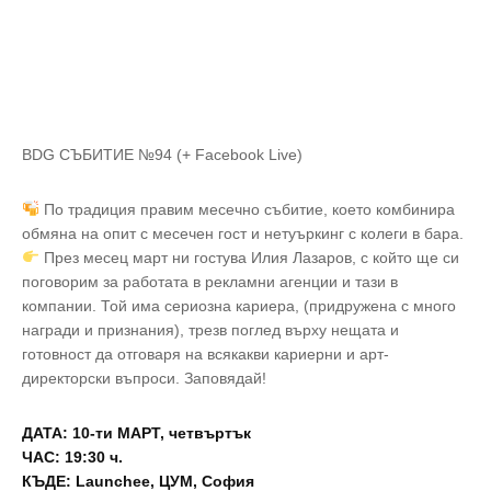
BDG СЪБИТИЕ №94 (+ Facebook Live)
По традиция правим месечно събитие, което комбинира
обмяна на опит с месечен гост и нетуъркинг с колеги в бара.
През месец март ни гостува Илия Лазаров, с който ще си
поговорим за работата в рекламни агенции и тази в
компании. Той има сериозна кариера, (придружена с много
награди и признания), трезв поглед върху нещата и
готовност да отговаря на всякакви кариерни и арт-
директорски въпроси. Заповядай!
ДАТА: 10-ти МАРТ, четвъртък
ЧАС: 19:30 ч.
КЪДЕ: Launchee, ЦУМ, София