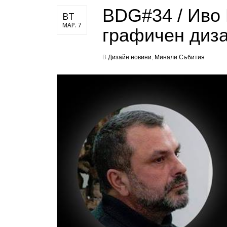
BDG#34 / Иво 
ВТ
МАР. 7
графичен диз
В
Дизайн новини
,
Минали Събития