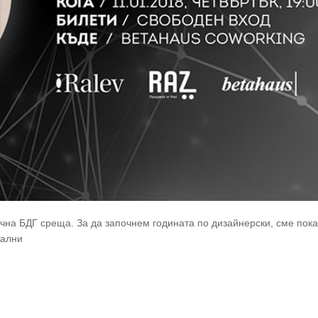
ечна БДГ среща. За да започнем годината по дизайнерски, сме пока
тални