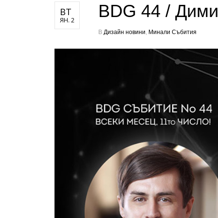
BDG 44 / Дими
ВТ
ЯН. 2
В
Дизайн новини
,
Минали Събития