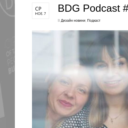
BDG Podcast #
СР
НОЕ. 7
В
Дизайн новини
,
Подкаст