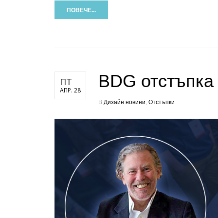
ПОВЕЧЕ...
BDG отстъпка 
ПТ
АПР. 28
В
Дизайн новини
,
Отстъпки