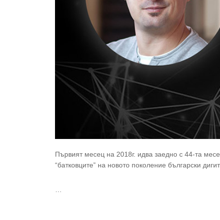
Първият месец на 2018г. идва заедно с 44-та мес
“батковците” на новото поколение български диги
…