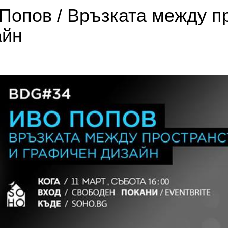
Попов / Връзката между п
айн