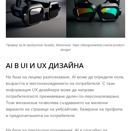
Пример за AI продуктов дизайн, Източник: https://designwanted.com/ai-product-
design/
AI В UI И
UX ДИЗАЙНА
На база на лицево разпознаване, AI може да определи пола,
възрастта и местонахождението на потребителя. С тази
информация UX дизайнера може да направи
потребителското преживяване далеч по-персонализирано.
Този механизъм позволява създаването на милиони
варианти на страници на уебсайтове, базирани на профила
и предпочитанията на потребителя.
На база на предходни проучвания, AI е способно да