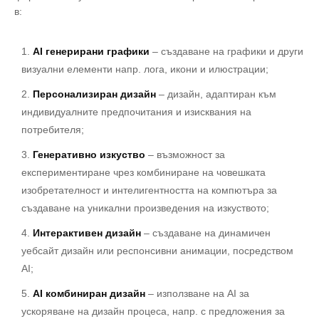
в:
А
I генерирани графики
– създаване на графики и други
визуални елементи напр. лога, икони и илюстрации;
Персонализиран дизайн
– дизайн, адаптиран към
индивидуалните предпочитания и изисквания на
потребителя;
Генеративно изкуство
– възможност за
експериментиране чрез комбиниране на човешката
изобретателност и интелигентността на компютъра за
създаване на уникални произведения на изкуството;
Интерактивен дизайн
– създаване на динамичен
уебсайт дизайн или респонсивни анимации, посредством
AI;
AI комбиниран дизайн
– използване на AI за
ускоряване на дизайн процеса, напр. с предложения за