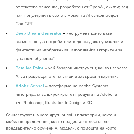
от текстово описание, разработен от OpenAI, екипът, зад
най-популярния в света в момента AI езиков модел
ChatGPT;
Deep Dream Generator
–
инструмент, който дава
възможност да потребителите да създават уникални и
фантастични изображения, използвайки алгоритми за
„дълбоко обучение“;
Petalica Paint
–
уеб базиран инструмент, който използва
AI за превръщането на скици в завършени картини;
Adobe Sensei
–
платформа на Adobe Systems,
интегрирана за широк кръг от продукти на Adobe, в
т.ч. Photoshop, Illustrator, InDesign и XD
Съществуват и много други онлайн платформи, както и
мобилни приложения, които предоставят достъп до
предварително обучени AI модели, с помощта на които