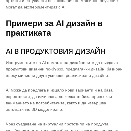
артисти и ентусиасти без познания по машинно обучение
могат да експериментират с AI.
Примери за AI дизайн в
практиката
AI В ПРОДУКТОВИЯ ДИЗАЙН
Инструментите на AI помагат на дизайнерите да създават
продуктови дизайни по-бързо, предлагайки дизайн, базиран
върху милиони други успешно реализирани дизайни.
AI може да предлага и изцяло нови варианти и на база
вероятности, да изчислява до колко те биха привлекли
вниманието на потребителите, както и да извършва
автоматично 3D моделиране.
Чрез създаване на виртуални прототипи на продукта,
дизайнерите могат да придобият предварителна представа