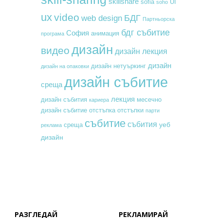
skillshare
sofia
UI
soho
ux
video
БДГ
web design
Партньорска
бдг събитие
София
анимация
програма
дизайн
видео
дизайн лекция
дизайн
дизайн нетуъркинг
дизайн на опаковки
дизайн събитие
среща
лекция
месечно
дизайн събития
кариера
дизайн събитие
отстъпка
отстъпки
парти
събитие
събития
уеб
среща
реклама
дизайн
РАЗГЛЕДАЙ
РЕКЛАМИРАЙ