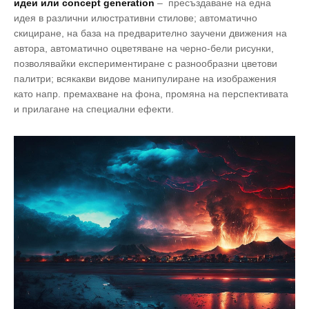
идеи или concept generation
– пресъздаване на една
идея в различни илюстративни стилове; автоматично
скициране, на база на предварително заучени движения на
автора, автоматично оцветяване на черно-бели рисунки,
позволявайки експериментиране с разнообразни цветови
палитри; всякакви видове манипулиране на изображения
като напр. премахване на фона, промяна на перспективата
и прилагане на специални ефекти.