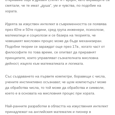
смятали, че те имат „душа“, ум и чувства, по подобие на
хората.
Идеята за изкуствен интелект в съвременността се появява
през 40те и 50те години, сред група инженери, психолози,
математици и социолози и се базира на теорията, че
човешкият мисловен процес може да бъде механизиран.
Подобни теории се зараждат още през 17в., когато част от
философите по това време, се опитват да приравнят
принципите, които управляват съзнателната мисловна
дейност, изцяло към математиката и логиката.
Със създаването на първите компютри, боравещи с числа,
учените инстинктивно осъзнават, че щом компютърът може
да обработва числа, то той може да обработва и символи,
което е в основата на мисловния процес при хората.
Най-ранните разработки в областта на изкуствения интелект
принадлежат на английския математик и пионер в