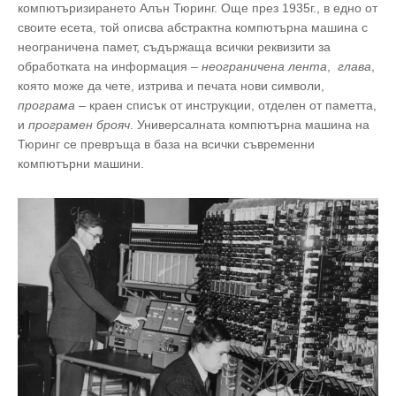
компютъризирането Алън Тюринг. Още през 1935г., в едно от
своите есета, той описва абстрактна компютърна машина с
неограничена памет, съдържаща всички реквизити за
обработката на информация –
неограничена лента
,
глава
,
която може да чете, изтрива и печата нови символи,
програма
– краен списък от инструкции, отделен от паметта,
и
програмен брояч
.
Универсалната компютърна машина на
Тюринг се превръща в база на всички съвременни
компютърни машини.