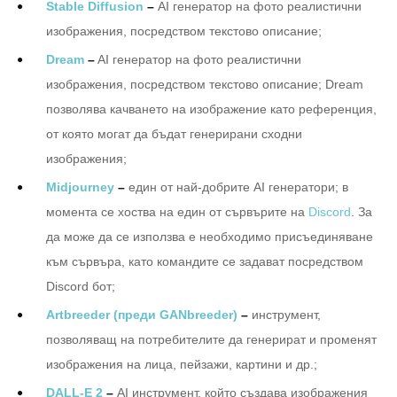
Stable Diffusion
–
AI генератор на фото реалистични
изображения, посредством текстово описание;
Dream
–
AI генератор на фото реалистични
изображения, посредством текстово описание; Dream
позволява качването на изображение като референция,
от която могат да бъдат генерирани сходни
изображения;
Midjourney
–
един от най-добрите AI генератори; в
момента се хоства на един от сървърите на
Discord
. За
да може да се използва е необходимо присъединяване
към сървъра, като командите се задават посредством
Discord бот;
Artbreeder
(преди GANbreeder)
–
инструмент,
позволяващ на потребителите да генерират и променят
изображения на лица, пейзажи, картини и др.;
DALL-E 2
–
AI инструмент, който създава изображения