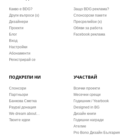
Какво е BDG?
Защо BDG реклама?
Други въпроси (x)
Спонсорски пакети
Дизайнери
Пресрелийзи (x)
Проекти
Обяви за работа
Блог
Facebook реклама
Вход
Настройки
Абонаменти
Регистрирай се
ПОДКРЕПИ НИ
УЧАСТВАЙ
Спонсори
Всички проекти
Партньори
Месечни срещи
Банкова Сметка
Годишник / Yearbook
Paypal донация
Designed in BG
We dream about…
Дизайн книги
Твоите идеи
Годишни награди
Ателие
Pro Bono Дизайн България