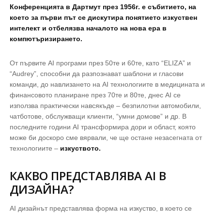
Конференцията в Дартмут през 1956г. е събитието, на
което за първи път се дискутира понятието изкуствен
интелект и отбелязва началото на нова ера в
компютъризирането.
От първите AI програми през 50те и 60те, като “ELIZA” и
“Audrey”, способни да разпознават шаблони и гласови
команди, до навлизането на AI технологиите в медицината и
финансовото планиране през 70те и 80те, днес AI се
използва практически навсякъде – безпилотни автомобили,
чатботове, обслужващи клиенти, “умни домове” и др. В
последните години AI трансформира дори и област, която
може би доскоро сме вярвали, че ще остане незасегната от
технологиите –
изкуството.
КАКВО ПРЕДСТАВЛЯВА
AI В
ДИЗАЙНА?
AI дизайнът представлява форма на изкуство, в което се