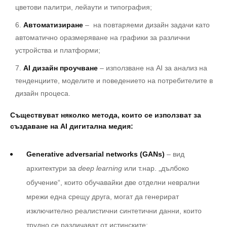
цветови палитри, лейаути и типография;
Автоматизиране
– на повтаряеми дизайн задачи като
автоматично оразмеряване на графики за различни
устройства и платформи;
AI дизайн проучване
– използване на AI за анализ на
тенденциите, моделите и поведението на потребителите в
дизайн процеса.
Съществуват няколко метода, които се използват за
създаване на AI дигитална медия:
Generative adversarial networks (GANs)
– вид
архитектури за
deep learning
или т.нар. „дълбоко
обучение“, които обучавайки две отделни неврални
мрежи една срещу друга, могат да генерират
изключително реалистични синтетични данни, които
трудно се различават от истинските;