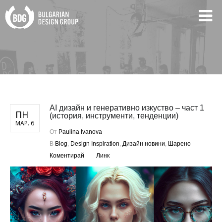
AI дизайн и генеративно изкуство – част 1
ПН
(история, инструменти, тенденции)
МАР. 6
От
Paulina Ivanova
В
Blog
,
Design Inspiration
,
Дизайн новини
,
Шарено
Коментирай
Линк