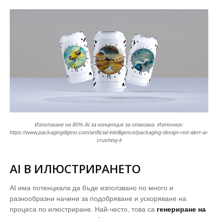
Използване на 80% AI за концепция за опаковка. Източник:
https://www.packagingdigest.com/artificial-intelligence/packaging-design-red-alert-ai-
crushing-it
AI В ИЛЮСТРИРАНЕТО
AI има потенциала да бъде използвано по много и
разнообразни начини за подобряване и ускоряване на
процеса по илюстриране. Най-често, това са
генериране на