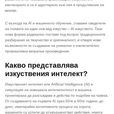
еволюирало и се е адаптирало към нея в продължение на
векове.
С възхода на AI и машинното обучение, ставаме свидетели
на появата на един нов вид изкуство – AI изкуството. Тази
нова форма радикално поставя под въпрос традиционните
разбирания за творчество и оригиналност, и отваря нови
възможности за създаване на уникални и изключително
провокативни визуални произведения.
Какво представлява
изкуствения интелект?
Изкуственият интелект или Artificial Intelligence (AI) е
симулация на човешката интелигентност в машина,
проектирана да разсъждава и действа по подобие на човека.
Oт създаването на първите AI през 50те и 60те години, до
днес, имитирайки когнитивните процеси на хората,
машините са успели да усъвършенстват действия, някога