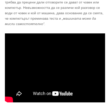
трябва да прецени дали отговорите се дават от човек или
компютър. Невъзможността да се различи кой разговор се
води от човек и кой от машина, дава основание да се смята,
че компютърът преминава теста и
„машината може да
мисли самостоятелно“.