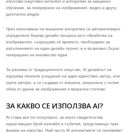
използва изкуствен интелект и алгоритми за машинно
обучение, за генериране на изображения, видео и друга
дигитална медия.
Чрез използване на машинни алгоритми се автоматизират
определени базови дизайн процеси като обработка на
изображения, съкращава се времето, необходимо за
изпълнението на един дизайн проект, и е възможно бързо
генериране на множество идеи.
За разлика от традиционното изкуство, AI дизайнът не
изразява личните усещания на един единствен автор, или
група автори, а се създава от машина, захранена с голям
обем от данни за изображения и визуални стилове.
ЗА КАКВО СЕ ИЗПОЛЗВА AI?
AI става все по-популярно, за което свидетелства
нарастващия брой изложби и събития, представящи тази
форма на изкуство. Най-често AI алгоритмите се проявяват