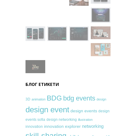
БЛОГ ЕТИКЕТИ
BDG
bdg events
3D
animation
design
design event
design events
design
events sofia
design networking
illustration
networking
innovation explorer
innovation
skill-sharing