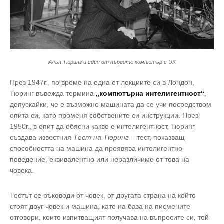
Алън Тюринг и един от първите компютър в UK
През 1947г., по време на една от лекциите си в Лондон,
Тюринг въвежда термина
„компютърна интелигентност“
,
допускайки, че е възможно машината да се учи посредством
опита си, като променя собствените си инструкции. През
1950г., в опит да обясни какво е интелигентност, Тюринг
създава известния
Тест на Тюринг
–
тест, показващ
способността на машина да проявява интелигентно
поведение, еквивалентно или неразличимо от това на
човека.
Тестът се ръководи от човек, от другата страна на който
стоят друг човек и машина, като на база на писмените
отговори, които изпитващият получава на въпросите си, той