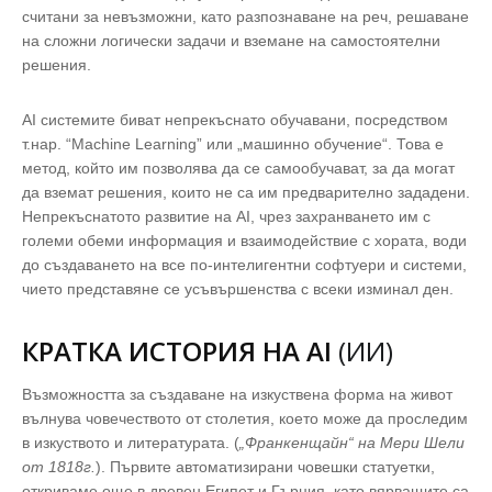
считани за невъзможни, като разпознаване на реч, решаване
на сложни логически задачи и вземане на самостоятелни
решения.
AI системите биват непрекъснато обучавани, посредством
т.нар. “Machine Learning” или „машинно обучение“. Това е
метод, който им позволява да се самообучават, за да могат
да вземат решения, които не са им предварително зададени.
Непрекъснатото развитие на AI, чрез захранването им с
големи обеми информация и взаимодействие с хората, води
до създаването на все по-интелигентни софтуери и системи,
чието представяне се усъвършенства с всеки изминал ден.
КРАТКА ИСТОРИЯ НА
AI
(ИИ)
Възможността за създаване на изкуствена форма на живот
вълнува човечеството от столетия, което може да проследим
в изкуството и литературата. (
„Франкенщайн“ на Мери Шели
от 1818г.
). Първите автоматизирани човешки статуетки,
откриваме още в древен Египет и Гърция, като вярващите са