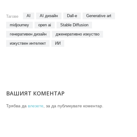
AI
AI дизайн
Dall-e
Generative art
Тагове
midjourney
open ai
Stable Diffusion
генеративен дизайн
дженеративно изкуство
изкуствен интелект
ИИ
ВАШИЯТ КОМЕНТАР
Трябва да
влезете
, за да публикувате коментар.