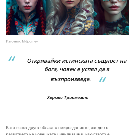
Източник: Midjourney
Откривайки истинската същност на
бога, човек е успял да я
възпроизведе.
Хермес Трисмегит
Като всяка друга област от мирозданието, заедно с
развитието на човешката цивилизация, изкуството е