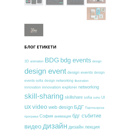
БЛОГ ЕТИКЕТИ
BDG
bdg events
3D
animation
design
design event
design events
design
events sofia
design networking
illustration
networking
innovation explorer
innovation
skill-sharing
skillshare
sofia
UI
soho
ux
video
БДГ
web design
Партньорска
бдг събитие
София
анимация
програма
дизайн
видео
дизайн лекция