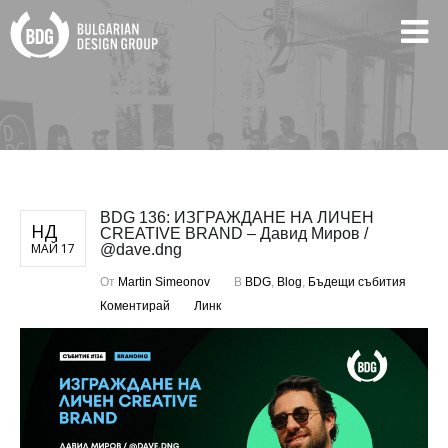
BDG 136: ИЗГРАЖДАНЕ НА ЛИЧЕН
НД
CREATIVE BRAND – Давид Миров /
МАЙ 17
@dave.dng
От
Martin Simeonov
В
BDG
,
Blog
,
Бъдещи събития
Коментирай
Линк