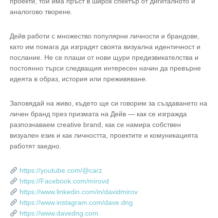
проекти, той има пръст в широк спектър от дигиталното и
аналогово творене.
Дейв работи с множество популярни личности и брандове,
като им помага да изградят своята визуална идентичност и
послание. Не се плаши от нови щури предизвикателства и
постоянно търси следващия интересен начин да превърне
идеята в образ, история или преживяване.
Заповядай на живо, където ще си говорим за създаването на
личен бранд през призмата на Дейв — как се изгражда
разпознаваем creative brand, как се намира собствен
визуален език и как личността, проектите и комуникацията
работят заедно.
https://youtube.com/@carz
https://Facebook.com/mirovd
https://www.linkedin.com/in/davidmirov
https://www.instagram.com/dave.dng
https://www.davedng.com