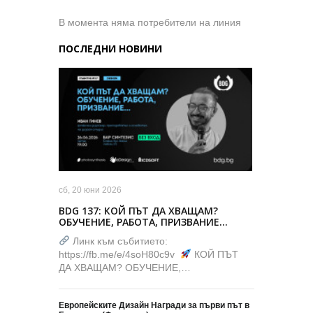
В момента няма потребители на линия
ПОСЛЕДНИ НОВИНИ
сб, 20 юни 2026
BDG 137: КОЙ ПЪТ ДА ХВАЩАМ?
ОБУЧЕНИЕ, РАБОТА, ПРИЗВАНИЕ…
Линк към събитието:
https://fb.me/e/4soH80c9v
КОЙ ПЪТ
ДА ХВАЩАМ? ОБУЧЕНИЕ,…
Европейските Дизайн Награди за първи път в