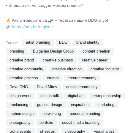
• Вярваш ли, че заедно можем повече?
Ако отговорите са ДА – тествай нашия BDG клуб!
https://bdg.bg/register
artist branding
BDG
brand identity
Тагове
branding
Bulgarian Design Group
content creation
creative brand
creative business
creative career
creative community
creative direction
creative industry
creative process
creator
creator economy
Dave DNG
David Mirov
design community
design event
design talk
digital art
entrepreneurship
freelancing
graphic design
inspiration
marketing
motion design
networking
personal branding
photography
portfolio
social media branding
Sofia events
street art
videography
visual artist