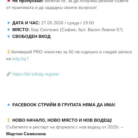
Не пропускай!
Включи се, за да получиш реални съвети
от практиката и да зададеш своите въпроси!
ДАТА И ЧАС:
27.05.2026 / сряда / 19:00
МЯСТО:
Бар Синтезис (София, бул. Васил Левски 57)
СВОБОДЕН ВХОД
Активирай PRO членство за 50 лв годишно и гледай записа
на
bdg.bg
!
https://bit.ly/bdg-register
FACEBOOK СТРИЙМ В ГРУПАТА НЯМА ДА ИМА!
НОВО НАЧАЛО, НОВО МЯСТО И НОВ ВОДЕЩ!
Събитието е рестарт на формата с нов водещ от 2025г. –
Мартин Симеонов
.