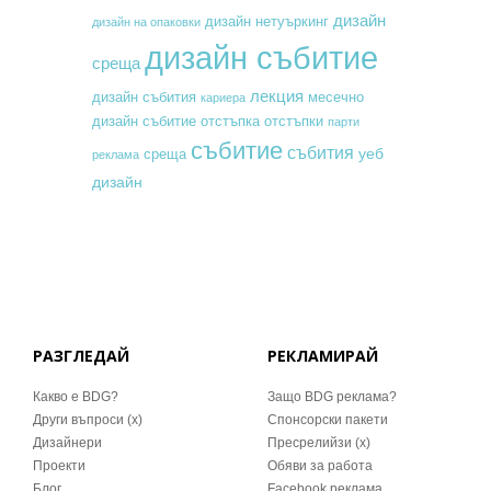
дизайн
дизайн нетуъркинг
дизайн на опаковки
дизайн събитие
среща
лекция
месечно
дизайн събития
кариера
дизайн събитие
отстъпка
отстъпки
парти
събитие
събития
уеб
среща
реклама
дизайн
РАЗГЛЕДАЙ
РЕКЛАМИРАЙ
Какво е BDG?
Защо BDG реклама?
Други въпроси (x)
Спонсорски пакети
Дизайнери
Пресрелийзи (x)
Проекти
Обяви за работа
Блог
Facebook реклама