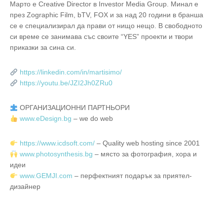
Марто е Creative Director в Investor Media Group. Минал е
през Zographic Film, bTV, FOX и за над 20 години в бранша
се е специализирал да прави от нищо нещо. В свободното
си време се занимава със своите “YES” проекти и твори
приказки за сина си.
https://linkedin.com/in/martisimo/
https://youtu.be/JZI2Jh0ZRu0
ОРГАНИЗАЦИОННИ ПАРТНЬОРИ
www.eDesign.bg
– we do web
https://www.icdsoft.com/
– Quality web hosting since 2001
www.photosynthesis.bg
– място за фотография, хора и
идеи
www.GEMJI.com
– перфектният подарък за приятел-
дизайнер