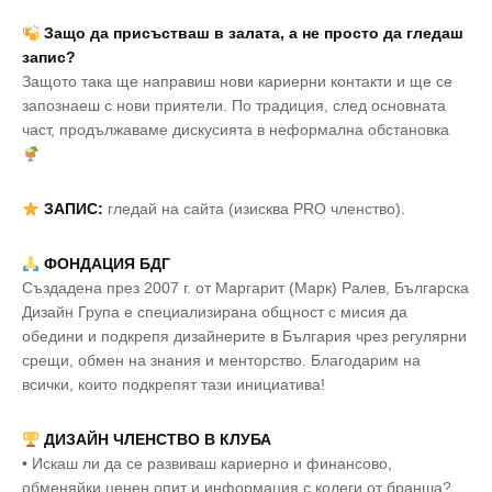
Защо да присъстваш в залата, а не просто да гледаш
запис?
Защото така ще направиш нови кариерни контакти и ще се
запознаеш с нови приятели. По традиция, след основната
част, продължаваме дискусията в неформална обстановка
ЗАПИС:
гледай на сайта (изисква PRO членство).
ФОНДАЦИЯ БДГ
Създадена през 2007 г. от Маргарит (Марк) Ралев, Българска
Дизайн Група е специализирана общност с мисия да
обедини и подкрепя дизайнерите в България чрез регулярни
срещи, обмен на знания и менторство. Благодарим на
всички, които подкрепят тази инициатива!
ДИЗАЙН ЧЛЕНСТВО В КЛУБА
• Искаш ли да се развиваш кариерно и финансово,
обменяйки ценен опит и информация с колеги от бранша?