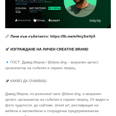
Линк към събитието:
https://fb.me/e/4ny3reVyX
ИЗГРАЖДАНЕ НА ЛИЧЕН CREATIVE BRAND
ГОСТ: Давид Миров / @dave.dng – визуален артист,
организатор на събития и сериен творец
КАКВО ДА ОЧАКВАШ:
Давид Миров, по-разпознат като @dave.dng, е визуален
артист, организатор на събития и сериен творец. От видео и
фото чудатости, до сайтове, street art, реставрация на
мебели и автомобили и спорадични предприемачески