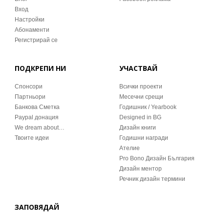
Вход
Настройки
Абонаменти
Регистрирай се
ПОДКРЕПИ НИ
УЧАСТВАЙ
Спонсори
Всички проекти
Партньори
Месечни срещи
Банкова Сметка
Годишник / Yearbook
Paypal донация
Designed in BG
We dream about…
Дизайн книги
Твоите идеи
Годишни награди
Ателие
Pro Bono Дизайн България
Дизайн ментор
Речник дизайн термини
ЗАПОВЯДАЙ