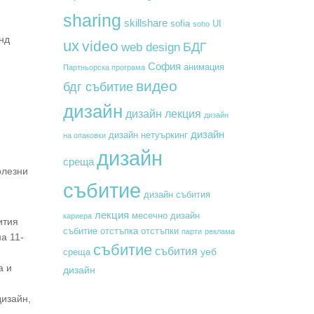
sharing
skillshare
sofia
UI
soho
нд
ux
video
БДГ
web design
София
анимация
Партньорска програма
видео
бдг събитие
дизайн
дизайн лекция
дизайн
дизайн
дизайн нетуъркинг
на опаковки
дизайн
среща
олезни
събитие
дизайн събития
лекция
месечно дизайн
кариера
ития
събитие
отстъпка
отстъпки
парти
реклама
а 11-
събитие
събития
уеб
среща
а и
дизайн
дизайн,