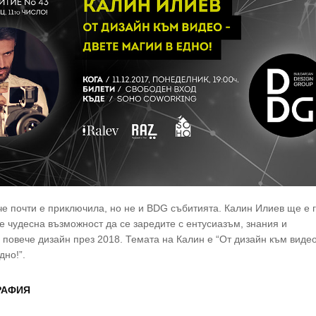
че почти е приключила, но не и BDG събитията. Калин Илиев ще е г
 е чудесна възможност да се заредите с ентусиазъм, знания и
 повече дизайн през 2018. Темата на Калин е “От дизайн към видео
дно!”.
РАФИЯ