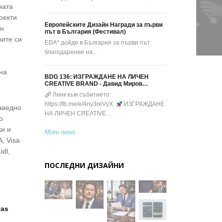
ната
оекти
Европейските Дизайн Награди за първи
йн
път в България (Фестивал)
ките си
EDA* дойде в България за първи път
благодарение на…
а
 на
BDG 136: ИЗГРАЖДАНЕ НА ЛИЧЕН
CREATIVE BRAND - Давид Миров…
Линк към събитието:
https://fb.me/e/4ny3reVyX
ИЗГРАЖДАНЕ
 заедно
НА ЛИЧЕН CREATIVE…
о
ки и
More news
, Visa
dl,
ПОСЛЕДНИ ДИЗАЙНИ
yas