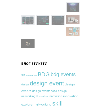
БЛОГ ЕТИКЕТИ
BDG
bdg events
3D
animation
design event
design
design
events
design events sofia
design
innovation
networking
innovation
illustration
skill-
networking
explorer