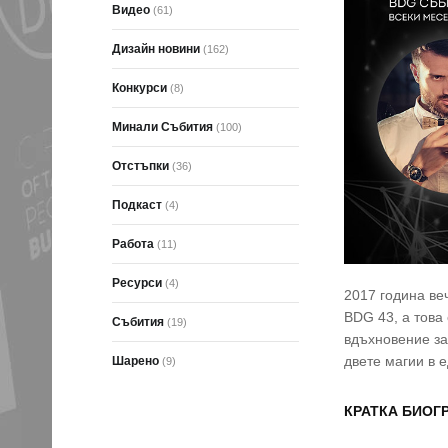
Видео
(61)
Дизайн новини
(162)
Конкурси
(8)
Минали Събития
(100)
Отстъпки
(36)
Подкаст
(4)
Работа
(11)
Ресурси
(4)
2017 година ве
BDG 43, а това
Събития
(19)
вдъхновение за
двете магии в е
Шарено
(9)
КРАТКА БИОГ