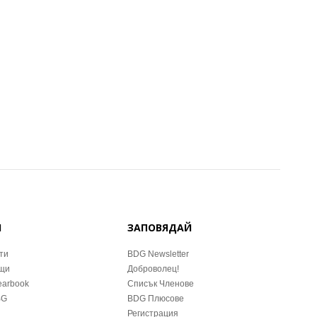
Й
ЗАПОВЯДАЙ
ти
BDG Newsletter
ещи
Доброволец!
earbook
Списък Членове
BG
BDG Плюсове
Регистрация