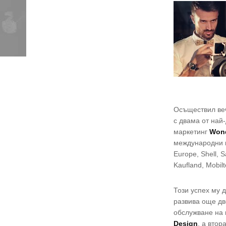
Осъществил веч
с двама от най
маркетинг
Won
международни к
Europe, Shell, 
Kaufland, Mobil
Този успех му 
развива още дв
обслужване на 
Design
, а втор