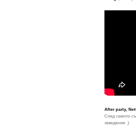
After party, N
След самото съ
заведение ;)