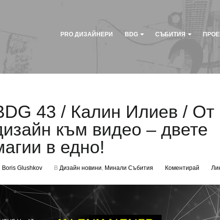
PRO ДИЗАЙНЕРИ
BDG
СЪБИТИЯ
ПРОЕ
BDG 43 / Калин Илиев / От
дизайн към видео – двете
магии в едно!
т
Boris Glushkov
В
Дизайн новини
,
Минали Събития
Коментирай
Ли