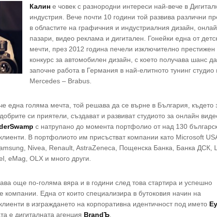
Калин
е човек с разнородни интереси най-вече в Дигитал
индустрия. Вече почти 10 години той развива различни пр
в областите на графичния и индустриалния дизайн, онла
пазари, видео реклама и дигитален. Гонейки една от детс
мечти, през 2012 година печели изключително престижен
конкурс за автомобилен дизайн, с което получава шанс д
започне работа в Германия в най-елитното тунинг студио
Mercedes – Brabus.
е една голяма мечта, той решава да се върне в България, където
-добрите си приятели, създават и развиват студиото за онлайн виде
derSwamp
с натрупано до момента портфолио от над 130 българс
лиенти. В портфолиото им присъстват компании като Microsoft USA
Samsung, Nivea, Renault, AstraZeneca, Пощенска Банка, Банка ДСК, Li
tel, eMag, OLX и много други.
дава още по-голяма вяра и в години след това стартира и успешно
е компании. Една от които специализира в бутоковия начин на
клиенти в изграждането на корпоративна идентичност под името
E
ата е дигиталната агенция
Brand
Ъ
.