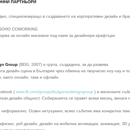
ОННИ ПАРТНЬОРИ
дио, специализиращо в създаването на корпоративен дизайн и бра
 SOHO COWORKING
орма за онлайн магазини под наем за дизайнери-крафтъри
ign Group
(BDG, 2007) е група, създадена, за да развива
а дизайн сцена в България чрез обмяна на творческо ноу-хау и п
, както онлайн, така и офлайн.
cebook (
www.fb.com/groups/
bulgariandesigngroup
) и месечните съб
 тази дизайн общност. Събиранията се правят всеки месец, винаги н
 неформално. Освен нетуъркинг, всяко събитие има конкретна тем
рафичен, уеб дизайн, дизайн на мобилни апликации, анимация, 3D 
и други креативни теми.