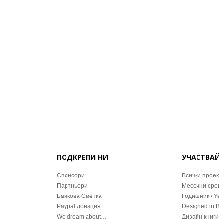
ПОДКРЕПИ НИ
УЧАСТВА
Спонсори
Всички проек
Партньори
Месечни ср
Банкова Сметка
Годишник / Y
Paypal донация
Designed in 
We dream about…
Дизайн книги