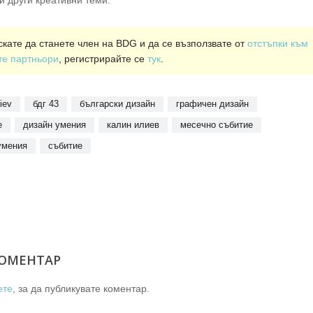
скате да станете член на BDG и да се възползвате от
отстъпки към
те партньори
, регистрирайте се
тук
.
liev
бдг 43
български дизайн
графичен дизайн
е
дизайн умения
калин илиев
месечно събитие
умения
събитие
ОМЕНТАР
ете
, за да публикувате коментар.