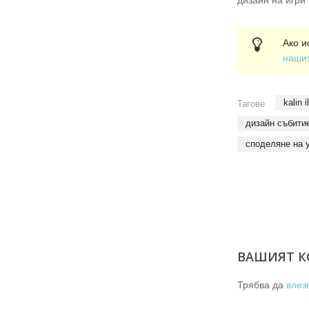
Ако и
наши
kalin i
Тагове
дизайн събити
споделяне на 
ВАШИЯТ К
Трябва да
влез