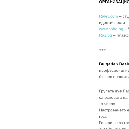
ОРГАНИЗАЦИ
Ralev.com
– сту
идентичности
www.soho.bg
–
Raz.bg
– платф
+++
Bulgarian Des
професионалнат
бизнес практики
Групата във Fa
са основaта на
то число.
Настроението е
гост.
Говори се за г
дизайн на игри 