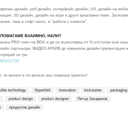
рафичен дизайн, уеб дизайн, интерфейс дизайн, UX, дизайн на моб
мация, 3D дизайн, дизайн на игри и други креативни теми. Засягам
ания, така и софт скилс, и “работа с клиенти”.
 ПОМАГАМЕ ВЗАИМНО, НАЛИ?
танеш PRO член на BDG и да се възползваш от % отстъпки към наш
зайн партньори, ВИДЕО АРХИВ до изминали дизайн презентации и
стрирай се тук:
REGISTER
й, че винаги е по-весело ако поканиш приятел!
sible technology
Hyperfold
innovation
kickstarter
packaging
v
product design
product designer
Петър Захаринов
н
продуктов дизайн