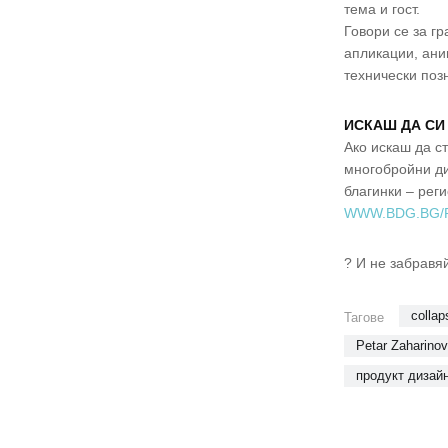
тема и гост.
Говори се за г
апликации, ани
технически позн
ИСКАШ ДА СИ
Ако искаш да с
многобройни ди
благинки – реги
WWW.BDG.BG/
? И не забравя
collap
Тагове
Petar Zaharino
продукт дизай