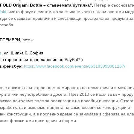
iFOLD Origami Bottle – сгъваемата бутилка”.
Петър е съосновате
fold
, чиито фокус е системата за сгъване чрез гъвкави оригами мод
а да се създават практични и спестяващи пространство продукти за
отреба.
ЕПТЕМВРИ, петък
s
, ул. Шипка 6, София
о (препоръчително дарение по PayPal
?
)
в фейсбук:
https://www.facebook.com/events/663183990981257/
в е архитект със страст към намирането на геометрични и механи
крити или неупотребявани досега. През 2010 се насочва към проду
 вижда по-голямо поле за реализация на подобни иновации. Оттога
азработката и имплементацията на самоносещи се конструкции и
ни конструкции, а в последно време се занимава в сферата на ел
ваеми флексигами цилиндрични форми.