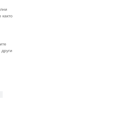
илни
е както
ите
 други