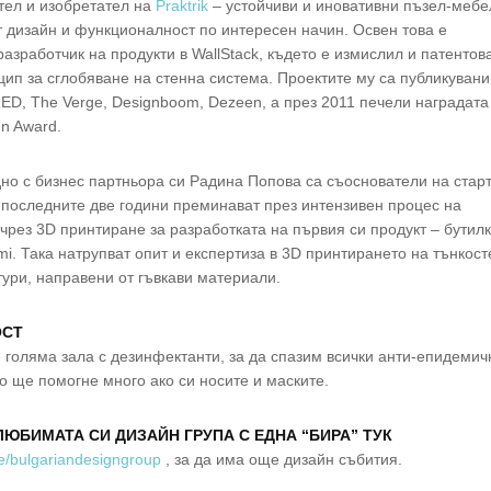
тел и изобретател на
Praktrik
– устойчиви и иновативни пъзел-мебе
т дизайн и функционалност по интересен начин. Освен това е
разработчик на продукти в WallStack, където е измислил и патентов
ип за сглобяване на стенна система. Проектите му са публикувани
ED, The Verge, Designboom, Dezeen, а през 2011 печели наградата
gn Award.
но с бизнес партньора си Радина Попова са съоснователи на стар
 последните две години преминават през интензивен процес на
чрез 3D принтиране за разработката на първия си продукт – бутил
mi. Така натрупват опит и експертиза в 3D принтирането на тънкос
тури, направени от гъвкави материали.
ОСТ
 голяма зала с дезинфектанти, за да спазим всички анти-епидемич
о ще помогне много ако си носите и маските.
ЮБИМАТА СИ ДИЗАЙН ГРУПА С ЕДНА “БИРА” ТУК
me/bulgariandesigngroup
, за да има още дизайн събития.