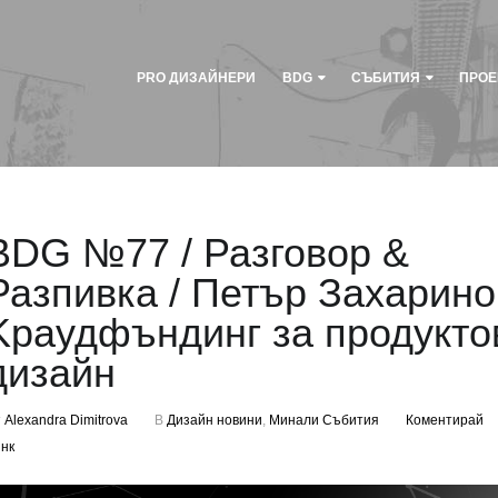
PRO ДИЗАЙНЕРИ
BDG
СЪБИТИЯ
ПРОЕ
BDG №77 / Разговор &
Разпивка / Петър Захарино
Kраудфъндинг за продукто
дизайн
т
Alexandra Dimitrova
В
Дизайн новини
,
Минали Събития
Коментирай
нк