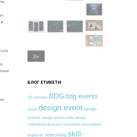
ли,
ал
 в
тъпа
ка
тенни
БЛОГ ЕТИКЕТИ
BDG
bdg events
3D
animation
ни
design event
design
design
events
design events sofia
design
innovation
networking
innovation
illustration
skill-
networking
explorer