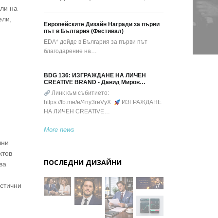
ли на
ели,
Европейските Дизайн Награди за първи
път в България (Фестивал)
EDA* дойде в България за първи път
благодарение на…
BDG 136: ИЗГРАЖДАНЕ НА ЛИЧЕН
CREATIVE BRAND - Давид Миров…
Линк към събитието:
https://fb.me/e/4ny3reVyX
ИЗГРАЖДАНЕ
НА ЛИЧЕН CREATIVE…
More news
чни
ктов
ПОСЛЕДНИ ДИЗАЙНИ
ва
астични