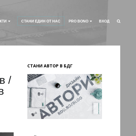
КТИ
СТАНИ ЕДИН ОТ НАС
PRO BONO
ВХОД
СТАНИ АВТОР В БДГ
в /
в