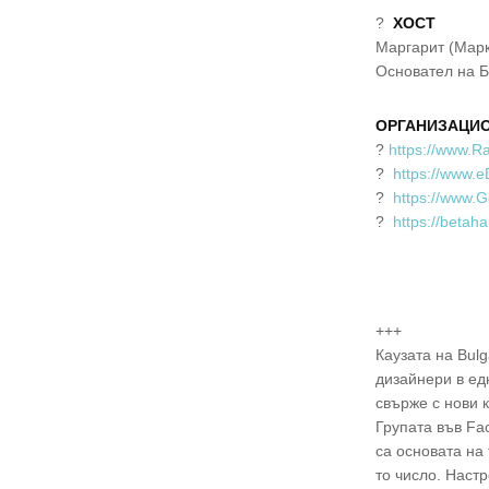
?
ХОСТ
Маргарит (Марк
Основател на 
ОРГАНИЗАЦИ
?
https://www.R
?
https://www.e
?
https://www.
?
https://betah
+++
Каузата на Bul
дизайнери в ед
свърже с нови 
Групата във Fa
са основaта на
то число. Наст