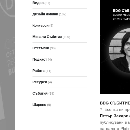
Видео
(61)
Дизайн новини
(162)
Конкурси
(8)
Минали Събития
(100)
Отстъпки
(36)
Подкаст
(4)
Работа
(11)
Ресурси
(4)
Събития
(19)
BDG СЪБИТИЕ
Шарено
(9)
? Eсента ни пр
Петър Захари
публикувани в 
наградата Plati