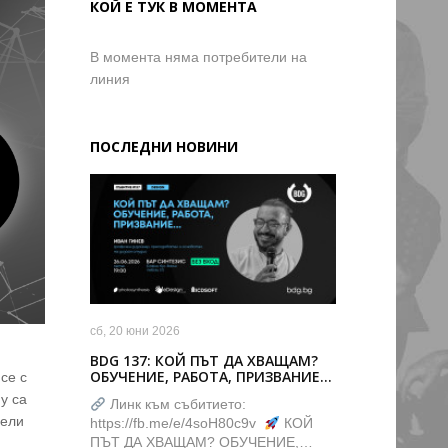
КОЙ Е ТУК В МОМЕНТА
В момента няма потребители на
линия
ПОСЛЕДНИ НОВИНИ
сб, 20 юни 2026
BDG 137: КОЙ ПЪТ ДА ХВАЩАМ?
ОБУЧЕНИЕ, РАБОТА, ПРИЗВАНИЕ…
се с
у са
Линк към събитието:
чели
https://fb.me/e/4soH80c9v
КОЙ
ПЪТ ДА ХВАЩАМ? ОБУЧЕНИЕ,…