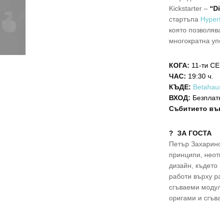
Kickstarter –
“D
стартъпа
Hyper
която позволяв
многократна уп
КОГА:
11-ти С
ЧАС:
19:30 ч.
КЪДЕ:
Betahau
ВХОД:
Безплатн
Събитието въ
? ЗА ГОСТА
Петър Захарино
принципи, неот
дизайн, където
работи върху р
сгъваеми модул
оригами и сгъ