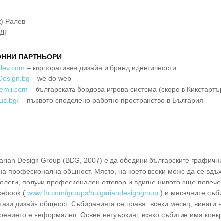
) Ралев
БДГ
ОННИ ПАРТНЬОРИ
alev.com
– корпоративен дизайн и бранд идентичности
Design.bg
– we do web
Gemji.com
– българската бордова игрова система (скоро в Кикстартъ
aus.bg/
– първото споделено работно пространство в България
garian Design Group (BDG, 2007) е да обедини българските графичн
на професионална общност. Място, на което всеки може да се вдъ
колеги, получи професионален отговор и вдигне нивото още повече
cebook (
www.fb.com/groups/bulgariandesigngroup
) и месечните съб
 тази дизайн общност. Събиранията се правят всеки месец, винаги н
роението е неформално. Освен нетуъркинг, всяко събитие има конк