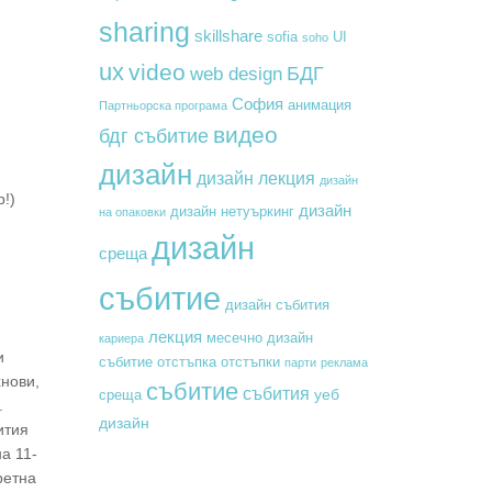
sharing
skillshare
sofia
UI
soho
ux
video
БДГ
web design
София
анимация
Партньорска програма
видео
бдг събитие
дизайн
дизайн лекция
дизайн
р!)
дизайн
дизайн нетуъркинг
на опаковки
дизайн
среща
събитие
дизайн събития
лекция
месечно дизайн
кариера
и
събитие
отстъпка
отстъпки
парти
реклама
хнови,
събитие
събития
уеб
среща
.
дизайн
ития
а 11-
ретна