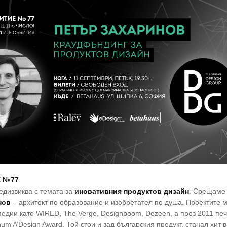
 №77
едизвиква с темата за
иновативния продуктов дизайн
. Срещаме 
нов
– архитект по образование и изобретател по душа. Проектите м
медии като WIRED, The Verge, Designboom, Dezeen, а през 2011 пе
num A’Design Award. Той стои и зад българския продукт, станал хит в