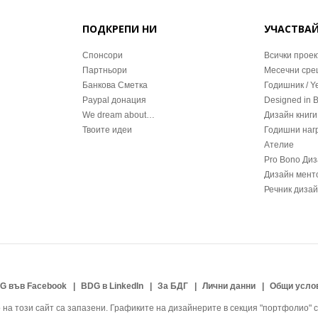
ПОДКРЕПИ НИ
УЧАСТВА
Спонсори
Всички проек
Партньори
Месечни ср
Банкова Сметка
Годишник / Y
Paypal донация
Designed in 
We dream about…
Дизайн книги
Твоите идеи
Годишни наг
Ателие
Pro Bono Ди
Дизайн мент
Речник диза
G във Facebook
BDG в LinkedIn
За БДГ
Лични данни
Общи усло
на този сайт са запазени. Графиките на дизайнерите в секция "портфолио" с