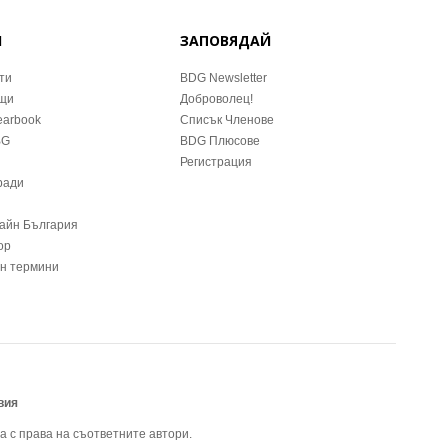
Й
ЗАПОВЯДАЙ
ти
BDG Newsletter
ещи
Доброволец!
earbook
Списък Членове
BG
BDG Плюсове
Регистрация
ради
зайн България
ор
йн термини
вия
а с права на съответните автори.