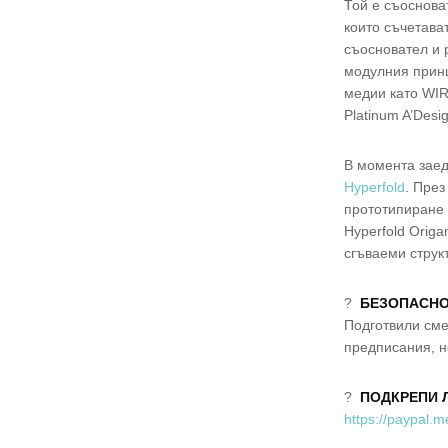
Той е съоснова
които съчетава
съосновател и 
модулния принц
медии като WIR
Platinum A’Desi
В момента заед
Hyperfold
. През
прототипиране 
Hyperfold Origa
сгъваеми струк
?
БЕЗОПАСН
Подготвили сме
предписания, н
?
ПОДКРЕПИ Л
https://paypal.