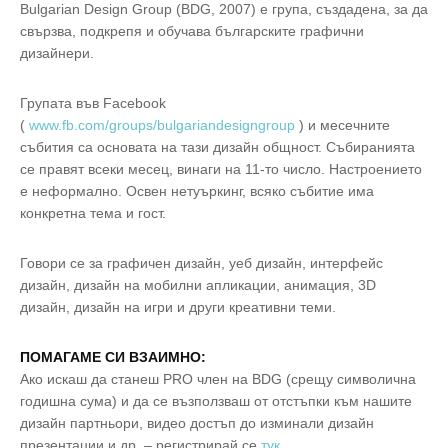
Bulgarian Design Group (BDG, 2007) е група, създадена, за да
свързва, подкрепя и обучава българските графични
дизайнери.
Групата във Facebook
(
www.fb.com/groups/bulgariandesigngroup
) и месечните
събития са основaта на тази дизайн общност. Събиранията
се правят всеки месец, винаги на 11-то число. Настроението
е неформално. Освен нетуъркинг, всяко събитие има
конкретна тема и гост.
Говори се за графичен дизайн, уеб дизайн, интерфейс
дизайн, дизайн на мобилни апликации, анимация, 3D
дизайн, дизайн на игри и други креативни теми.
ПОМАГАМЕ СИ ВЗАИМНО:
Ако искаш да станеш PRO член на BDG (срещу символична
годишна сума) и да се възползваш от отстъпки към нашите
дизайн партньори, видео достъп до изминали дизайн
презентации и др. – регистрирай се
тук
.