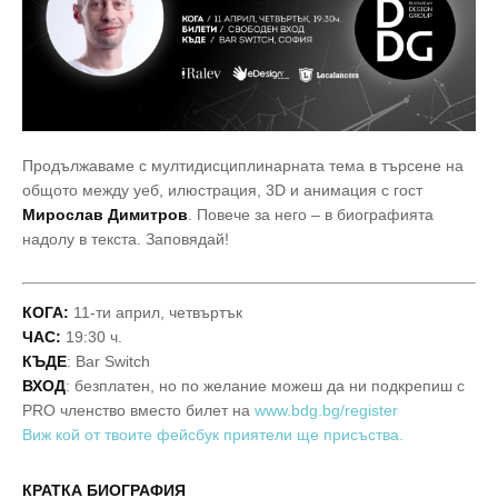
Продължаваме с мултидисциплинарната тема в търсене на
общото между уеб, илюстрация, 3D и анимация с гост
Мирослав Димитров
. Повече за него – в биографията
надолу в текста. Заповядай!
КОГА:
11-ти април, четвъртък
ЧАС:
19:30 ч.
КЪДЕ
: Bar Switch
ВХОД
: безплатен, но по желание можеш да ни подкрепиш с
PRO членство вместо билет на
www.bdg.bg/register
Виж кой от твоите фейсбук приятели ще присъства.
КРАТКА БИОГРАФИЯ