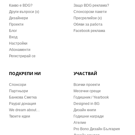
Какво е BDG?
Защо BDG реклама?
Други въпроси (x)
Спонсорски пакети
Дизайнери
Пресрелийзи (x)
Проекти
Обяви за работа
Блог
Facebook реклама
Вход
Настройки
Абонаменти
Регистрирай се
ПОДКРЕПИ НИ
УЧАСТВАЙ
Спонсори
Всички проекти
Партньори
Месечни срещи
Банкова Сметка
Годишник / Yearbook
Paypal донация
Designed in BG
We dream about…
Дизайн книги
Твоите идеи
Годишни награди
Ателие
Pro Bono Дизайн България