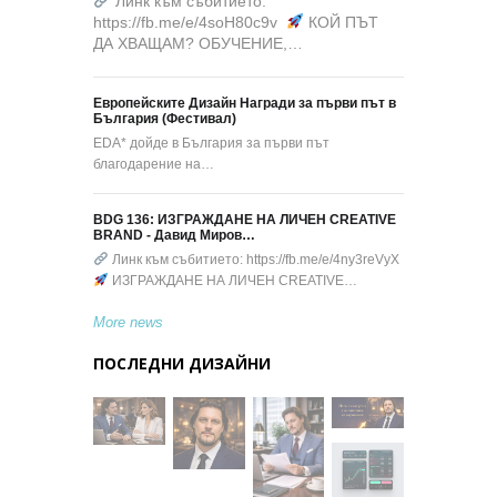
Линк към събитието:
https://fb.me/e/4soH80c9v
КОЙ ПЪТ
ДА ХВАЩАМ? ОБУЧЕНИЕ,…
Европейските Дизайн Награди за първи път в
България (Фестивал)
EDA* дойде в България за първи път
благодарение на…
BDG 136: ИЗГРАЖДАНЕ НА ЛИЧЕН CREATIVE
BRAND - Давид Миров…
Линк към събитието: https://fb.me/e/4ny3reVyX
ИЗГРАЖДАНЕ НА ЛИЧЕН CREATIVE…
More news
ПОСЛЕДНИ ДИЗАЙНИ