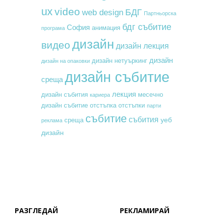
ux
video
БДГ
web design
Партньорска
бдг събитие
София
анимация
програма
дизайн
видео
дизайн лекция
дизайн
дизайн нетуъркинг
дизайн на опаковки
дизайн събитие
среща
лекция
месечно
дизайн събития
кариера
дизайн събитие
отстъпка
отстъпки
парти
събитие
събития
уеб
среща
реклама
дизайн
РАЗГЛЕДАЙ
РЕКЛАМИРАЙ