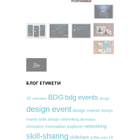
БЛОГ ЕТИКЕТИ
BDG
bdg events
3D
animation
design
design event
design events
design
events sofia
design networking
illustration
networking
innovation explorer
innovation
skill-sharing
skillshare
sofia
UI
soho