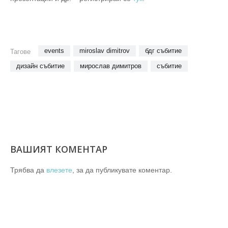
events
miroslav dimitrov
бдг събитие
Тагове
дизайн събитие
мирослав димитров
събитие
ВАШИЯТ КОМЕНТАР
Трябва да
влезете
, за да публикувате коментар.