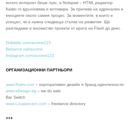
когато интернет беше лукс, а Notepad – HTML редактор.
Какво го вдъхновява и мотивира. За прилива на адреналин и
емоциите около самия процес. За моментите, в които е
усещал, че е нужна следваща стъпка на развитие. Ще
разгледаме и множество проекти от ерата на Flash до днес.
Dribbble.com/acrime123
Behance.net/acrime
Instagram.com/acrime123
ОРГАНИЗАЦИОННИ ПАРТНЬОРИ
www.Ralev.com
– корпоративен дизайн и бранд идентичности
www.eDesign.bg
– we do web
Bar Switch
www.Localancers.com
– freelance directory
+++