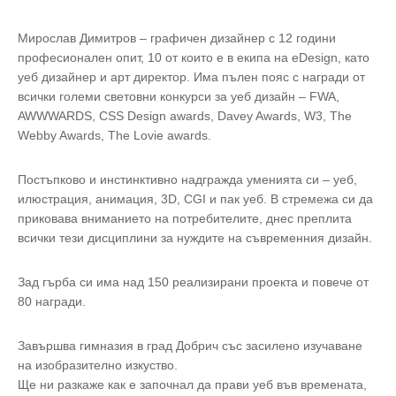
Мирослав Димитров – графичен дизайнер с 12 години
професионален опит, 10 от които е в екипа на eDesign, като
уеб дизайнер и арт директор. Има пълен пояс с награди от
всички големи световни конкурси за уеб дизайн – FWA,
AWWWARDS, CSS Design awards, Davey Awards, W3, The
Webby Awards, The Lovie awards.
Постъпково и инстинктивно надгражда уменията си – уеб,
илюстрация, анимация, 3D, CGI и пак уеб. В стремежа си да
приковава вниманието на потребителите, днес преплита
всички тези дисциплини за нуждите на съвременния дизайн.
Зад гърба си има над 150 реализирани проекта и повече от
80 награди.
Завършва гимназия в град Добрич със засилено изучаване
на изобразително изкуство.
Ще ни разкаже как е започнал да прави уеб във времената,