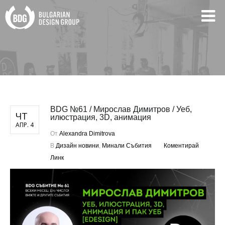
BDG №61 / Мирослав Димитров / Уеб,
ЧТ
илюстрация, 3D, анимация
АПР. 4
От
Alexandra Dimitrova
В
Дизайн новини
,
Минали Събития
Коментирай
Линк