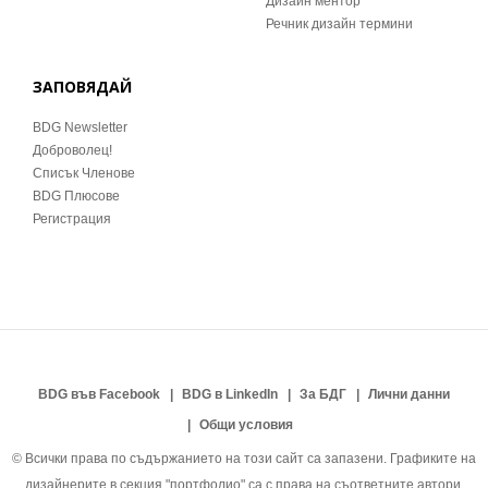
Дизайн ментор
Речник дизайн термини
ЗАПОВЯДАЙ
BDG Newsletter
Доброволец!
Списък Членове
BDG Плюсове
Регистрация
BDG във Facebook
BDG в LinkedIn
За БДГ
Лични данни
Общи условия
© Всички права по съдържанието на този сайт са запазени. Графиките на
дизайнерите в секция "портфолио" са с права на съответните автори.