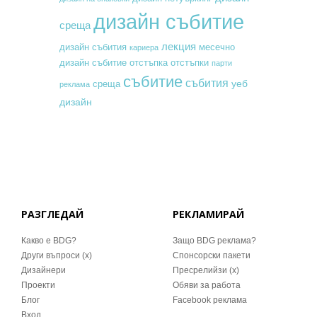
дизайн събитие
среща
лекция
месечно
дизайн събития
кариера
дизайн събитие
отстъпка
отстъпки
парти
събитие
събития
уеб
среща
реклама
дизайн
РАЗГЛЕДАЙ
РЕКЛАМИРАЙ
Какво е BDG?
Защо BDG реклама?
Други въпроси (x)
Спонсорски пакети
Дизайнери
Пресрелийзи (x)
Проекти
Обяви за работа
Блог
Facebook реклама
Вход