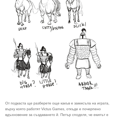
От подкаста ще разберете още какъв е замисъла на играта,
върху която работят Victus Games, откъде е почерпено
вдъхновение за създаването й. Петър споделя, че екипът е