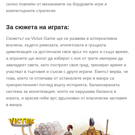
силно повлиян от механиките на бордовите игри и
компютърните стратегии.
За сюжета на играта:
Сюжетът на Victus Game ще се развива в алтернативна
вселена, където римската, египетската и гръцката
цивилизация са достигнали своя връх по едно и също време,
а играчите ще могат да избират с коя от трите империи да
завладеят света, като построят своя град, тренират армия и
участват в търговия и съюзи с други играчи. Екипът вярва, че
това, което ги отличава от останалите игри в жанра са
хумористичният поглед върху историята, балансираната
система за монетизация, която не нарушава баланса в
играта, и красив гейм арт, вдъхновен от класически заглавия
в жанра.