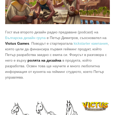
Гост във второто дизайн радио предаване (podcast) на
Българска дизайн група
е Петър Димитров, съосновател на
Victus Games
. Поводът е стартиратала
kickstarter кампания
,
която цели да финансира първия гейминг продукт, който
Петър разработва заедно с екипа си. Фокусът в разговора с
него е върху
ролята на дизайна
в продукта, който
разработва. Oсвен това ще научите и много любопитна
информация от кухнята на гейминг студиото, което Петър
управлява.