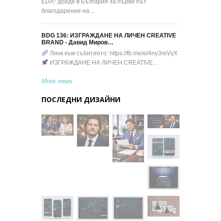
EDA* дойде в България за първи път
благодарение на…
BDG 136: ИЗГРАЖДАНЕ НА ЛИЧЕН CREATIVE
BRAND - Давид Миров…
Линк към събитието: https://fb.me/e/4ny3reVyX
ИЗГРАЖДАНЕ НА ЛИЧЕН CREATIVE…
More news
ПОСЛЕДНИ ДИЗАЙНИ