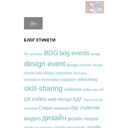
БЛОГ ЕТИКЕТИ
BDG
bdg events
3D
animation
design
design event
design events
design
events sofia
design networking
illustration
networking
innovation explorer
innovation
skill-sharing
skillshare
sofia
UI
soho
ux
video
БДГ
web design
Партньорска
бдг събитие
София
анимация
програма
дизайн
видео
дизайн лекция
дизайн
дизайн нетуъркинг
дизайн на опаковки