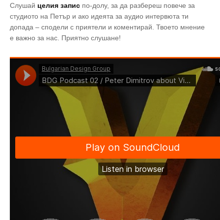
Слушай
целия запис
по-долу, за да разбереш повече за
студиото на Петър и ако идеята за аудио интервюта ти
допада – сподели с приятели и коментирай. Твоето мнение
е важно за нас. Приятно слушане!