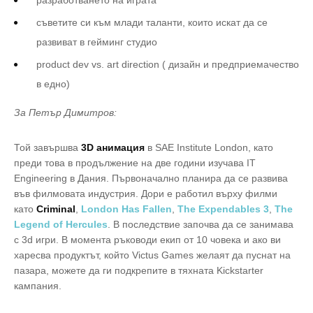
разработването на играта
съветите си към млади таланти, които искат да се
развиват в гейминг студио
product dev vs. art direction ( дизайн и предприемачество
в едно)
За Петър Димитров:
Той завършва
3D анимация
в SAE Institute London, като
преди това в продължение на две години изучава IT
Engineering в Дания. Първоначално планира да се развива
във филмовата индустрия. Дори е работил върху филми
като
Criminal
,
London Has Fallen
,
The Expendables 3
,
The
Legend of Hercules
. В последствие започва да се занимава
с 3d игри. В момента ръководи екип от 10 човека и ако ви
харесва продуктът, който Victus Games желаят да пуснат на
пазара, можете да ги подкрепите в тяхната Kickstarter
кампания.