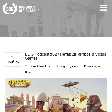
BDG Podcast #02 / Петър Димитров и Victus
ЧТ
Games
МАЙ 26
От
Boris Glushkov
В
Blog
,
Подкаст
Коментирай
Линк