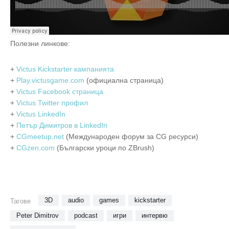
Полезни линкове:
+
Victus Kickstarter кампанията
+
Play.victusgame.com
(официална страница)
+
Victus Facebook страница
+
Victus Twitter профил
+
Victus LinkedIn
+
Петър Димитров в LinkedIn
+
CGmeetup.net
(Международен форум за CG ресурси)
+
CGzen.com
(Български уроци по ZBrush)
3D
audio
games
kickstarter
Тагове
Peter Dimitrov
podcast
игри
интервю