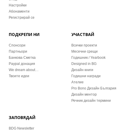
Настройки
Абонаменти
Регистрирай се
ПОДКРЕПИ НИ
УЧАСТВАЙ
Спонсори
Всички проекти
Партньори
Месечни срещи
Банкова Сметка
Годишник / Yearbook
Paypal донация
Designed in BG
We dream about…
Дизайн книги
Твоите идеи
Годишни награди
Ателие
Pro Bono Дизайн България
Дизайн ментор
Речник дизайн термини
ЗАПОВЯДАЙ
BDG Newsletter